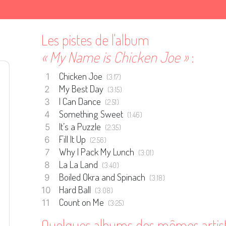
Les pistes de l'album
« My Name is Chicken Joe »
:
Chicken Joe
(3:17)
My Best Day
(3:15)
I Can Dance
(2:51)
Something Sweet
(1:46)
It’s a Puzzle
(2:35)
Fill It Up
(2:56)
Why I Pack My Lunch
(3:01)
La La Land
(3:40)
Boiled Okra and Spinach
(3:18)
Hard Ball
(3:08)
Count on Me
(3:25)
Quelques albums des mêmes artis