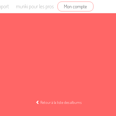
pport
munki pour les pros
Mon compte
Retour à la liste des albums