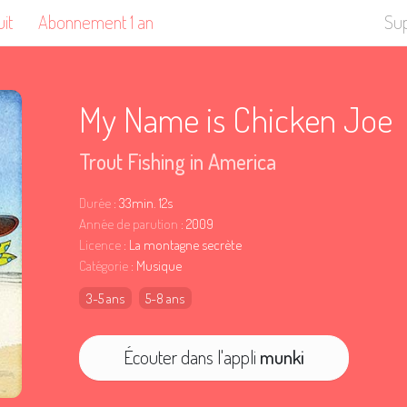
uit
Abonnement 1 an
Su
My Name is Chicken Joe
Trout Fishing in America
Durée
: 33min. 12s
Année de parution
: 2009
Licence
: La montagne secrète
Catégorie
: Musique
3-5 ans
5-8 ans
Écouter dans l'appli
munki