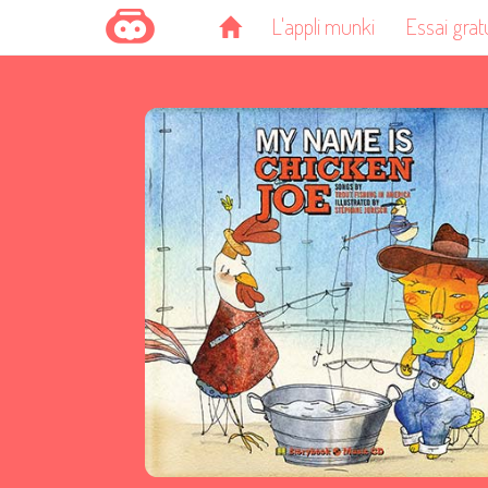
L'appli munki
Essai grat