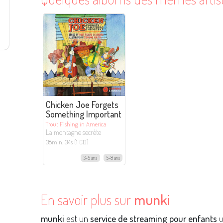
Chicken Joe Forgets
Something Important
Trout Fishing in America
La montagne secrète
38min. 34s (1 CD)
3-5 ans
5-8 ans
En savoir plus sur
munki
munki
est un
service de streaming pour enfants
u