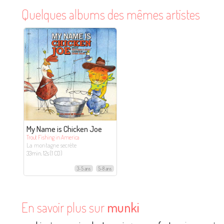
Quelques albums des mêmes artistes
My Name is Chicken Joe
Trout Fishing in America
La montagne secrète
33min. 12s (1 CD)
3-5 ans
5-8 ans
En savoir plus sur
munki