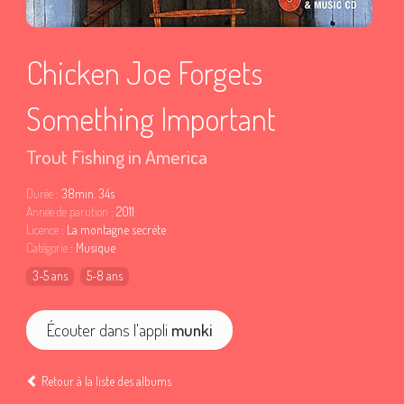
Chicken Joe Forgets
Something Important
Trout Fishing in America
Durée
: 38min. 34s
Année de parution
: 2011
Licence
: La montagne secrète
Catégorie
: Musique
3-5 ans
5-8 ans
Écouter dans l'appli
munki
Retour à la liste des albums