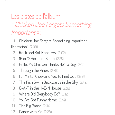
Les pistes de l'album
« Chicken Joe Forgets Something
Important »
:
Chicken Joe Forgets Something Important
(Narration)
(7:39)
Rock and Roll Roosters
(3:02)
16 or 17 Hours of Sleep
(2:25)
Hello, My Chicken Thinks He’s a Dog
(2:31)
Through the Pines
(2:59)
For Me to Know and You to Find Out
(3:19)
The Fish Swim Backwards in the Sky
(2:49)
C-A-T in the H-E-N House
(2:52)
Where Did Everybody Go?
(3:12)
You’ve Got Funny Name
(2:44)
The Big Game
(2:34)
Dance with Me
(2:28)