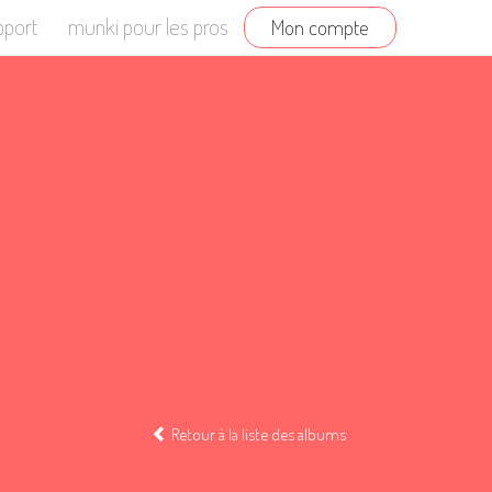
pport
munki pour les pros
Mon compte
Retour à la liste des albums