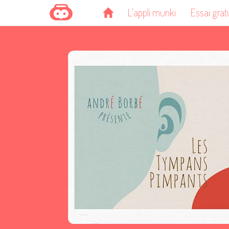
L'appli munki
Essai grat