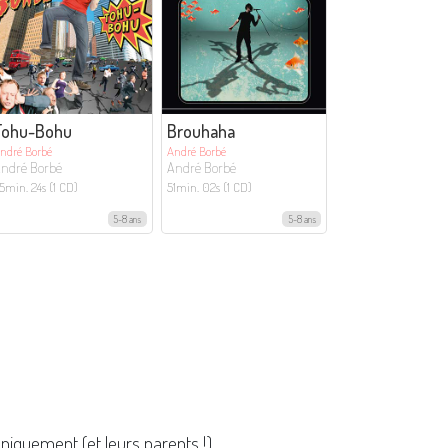
Tohu-Bohu
Brouhaha
ndré Borbé
André Borbé
ndré Borbé
André Borbé
5min. 24s (1 CD)
51min. 02s (1 CD)
5-8 ans
5-8 ans
niquement (et leurs parents !).