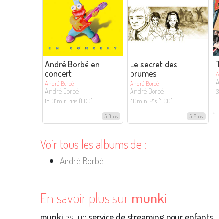
André Borbé en
Le secret des
concert
brumes
A
A
André Borbé
André Borbé
André Borbé
André Borbé
3
1h 01min. 44s (1 CD)
40min. 24s (1 CD)
5-8 ans
5-8 ans
Voir tous les albums de :
André Borbé
En savoir plus sur
munki
munki
est un
service de streaming pour enfants
u