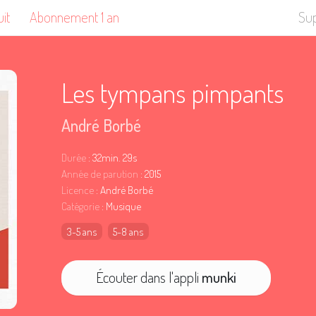
uit
Abonnement 1 an
Su
Les tympans pimpants
André Borbé
Durée
: 32min. 29s
Année de parution
: 2015
Licence
: André Borbé
Catégorie
: Musique
3-5 ans
5-8 ans
Écouter dans l'appli
munki