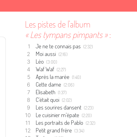
Les pistes de l'album
« Les tympans pimpants »
:
Je ne te connais pas
(2:32)
Moi aussi
(2:16)
Léo
(3:00)
Waf Waf
(2:27)
Après la marée
(1:40)
Cette dame
(2:06)
Elisabeth
(1:37)
C’était quoi
(2:02)
Les sourires dansent
(2:23)
Le cuisinier m’épate
(2:20)
Les portraits de Pablo
(2:32)
Petit grand frère
(3:34)