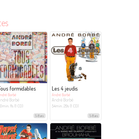
tes
Tous formidables
Les 4 jeudis
ndré Borbé
André Borbé
ndré Borbé
André Borbé
0min. 11s (1 CD)
54min. 29s (1 CD)
5-8 ans
5-8 ans