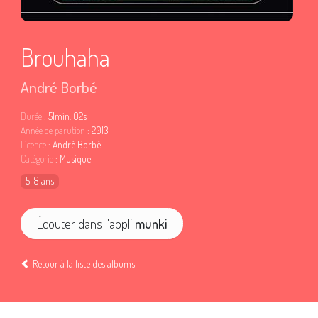
Brouhaha
André Borbé
Durée
: 51min. 02s
Année de parution
: 2013
Licence
: André Borbé
Catégorie
: Musique
5-8 ans
Écouter dans l'appli
munki
Retour à la liste des albums