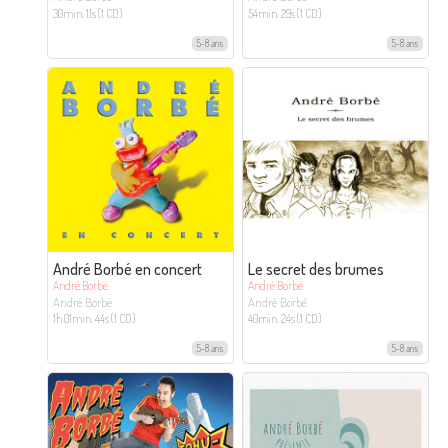
30min. 11s (1 CD)
54min. 29s (1 CD)
5-8 ans
5-8 ans
André Borbé en concert
Le secret des brumes
André Borbé
André Borbé
André Borbé
André Borbé
1h 01min. 44s (1 CD)
40min. 24s (1 CD)
5-8 ans
5-8 ans