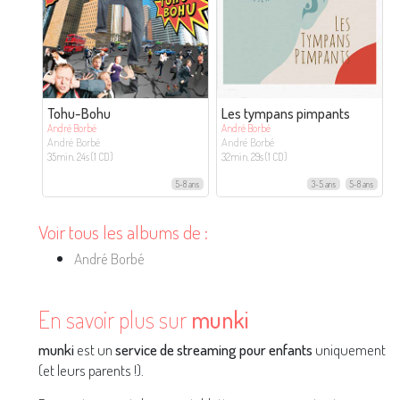
Tohu-Bohu
Les tympans pimpants
André Borbé
André Borbé
André Borbé
André Borbé
35min. 24s (1 CD)
32min. 29s (1 CD)
5-8 ans
3-5 ans
5-8 ans
Voir tous les albums de :
André Borbé
En savoir plus sur
munki
munki
est un
service de streaming pour enfants
uniquement
(et leurs parents !).