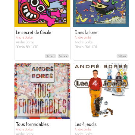
Le secret de Cécile
Dans la lune
André Borbé
André Borbé
André Borbé
André Borbé
30min. 50s (1 CD)
38min. 26s (1 CD)
3-5 ans
5-8 ans
5-8 ans
Tous formidables
Les 4 jeudis
André Borbé
André Borbé
André Borbé
André Borbé