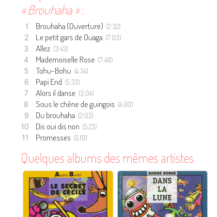
« Brouhaha »
:
Brouhaha (Ouverture)
(2:32)
Le petit gars de Ouaga
(7:03)
Allez
(3:43)
Mademoiselle Rose
(7:48)
Tohu-Bohu
(4:34)
Papi End
(5:33)
Alors il danse
(3:04)
Sous le chêne de guingois
(4:00)
Du brouhaha
(2:03)
Dis oui dis non
(5:23)
Promesses
(5:19)
Quelques albums des mêmes artistes