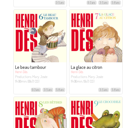
3-5 ans
0-3 ans
3-5 ans
5-8 ans
Le beau tambour
La glace au citron
Henri Dès
Henri Dès
Productions Mary Josée
Productions Mary Josée
1h 06min. 00s (1 CD)
1h 06min. 10s (1 CD)
0-3 ans
3-5 ans
5-8 ans
3-5 ans
5-8 ans