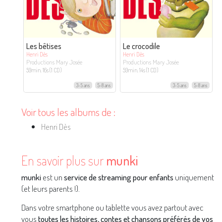
Les bêtises
Le crocodile
Henri Dès
Henri Dès
Productions Mary Josée
Productions Mary Josée
59min. 16s (1 CD)
59min. 14s (1 CD)
3-5 ans
5-8 ans
3-5 ans
5-8 ans
Voir tous les albums de :
Henri Dès
En savoir plus sur
munki
munki
est un
service de streaming pour enfants
uniquement
(et leurs parents !).
Dans votre smartphone ou tablette vous avez partout avec
vous
toutes les histoires, contes et chansons préférés de vos