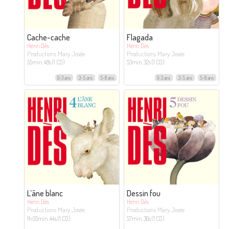
Cache-cache
Flagada
Henri Dès
Henri Dès
Productions Mary Josée
Productions Mary Josée
55min. 48s (1 CD)
53min. 32s (1 CD)
0-3 ans
3-5 ans
5-8 ans
0-3 ans
3-5 ans
5-8 ans
L’âne blanc
Dessin fou
Henri Dès
Henri Dès
Productions Mary Josée
Productions Mary Josée
1h 05min. 44s (1 CD)
57min. 36s (1 CD)