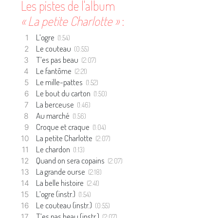
Les pistes de l'album
« La petite Charlotte »
:
L’ogre
(1:54)
Le couteau
(0:55)
T’es pas beau
(2:07)
Le fantôme
(2:21)
Le mille-pattes
(1:52)
Le bout du carton
(1:50)
La berceuse
(1:46)
Au marché
(1:56)
Croque et craque
(1:04)
La petite Charlotte
(2:07)
Le chardon
(1:13)
Quand on sera copains
(2:07)
La grande ourse
(2:18)
La belle histoire
(2:41)
L’ogre (instr.)
(1:54)
Le couteau (instr.)
(0:55)
T’es pas beau (instr.)
(2:07)