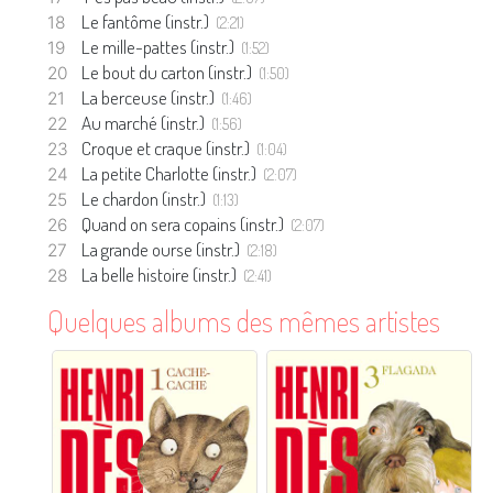
Le fantôme (instr.)
(2:21)
Le mille-pattes (instr.)
(1:52)
Le bout du carton (instr.)
(1:50)
La berceuse (instr.)
(1:46)
Au marché (instr.)
(1:56)
Croque et craque (instr.)
(1:04)
La petite Charlotte (instr.)
(2:07)
Le chardon (instr.)
(1:13)
Quand on sera copains (instr.)
(2:07)
La grande ourse (instr.)
(2:18)
La belle histoire (instr.)
(2:41)
Quelques albums des mêmes artistes