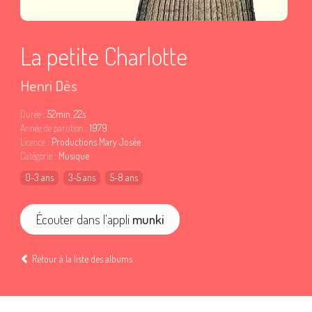
La petite Charlotte
Henri Dès
Durée
: 52min. 22s
Année de parution
: 1979
Licence
: Productions Mary Josée
Catégorie
: Musique
0-3 ans
3-5 ans
5-8 ans
Écouter dans l'appli
munki
Retour à la liste des albums