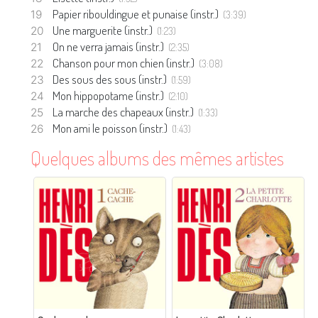
Papier ribouldingue et punaise (instr.)
(3:39)
Une marguerite (instr.)
(1:23)
On ne verra jamais (instr.)
(2:35)
Chanson pour mon chien (instr.)
(3:08)
Des sous des sous (instr.)
(1:59)
Mon hippopotame (instr.)
(2:10)
La marche des chapeaux (instr.)
(1:33)
Mon ami le poisson (instr.)
(1:43)
Quelques albums des mêmes artistes