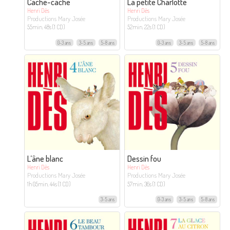
Cache-cache
La petite Charlotte
Henri Dès
Henri Dès
Productions Mary Josée
Productions Mary Josée
55min. 48s (1 CD)
52min. 22s (1 CD)
0-3 ans
3-5 ans
5-8 ans
0-3 ans
3-5 ans
5-8 ans
L’âne blanc
Dessin fou
Henri Dès
Henri Dès
Productions Mary Josée
Productions Mary Josée
1h 05min. 44s (1 CD)
57min. 36s (1 CD)
3-5 ans
0-3 ans
3-5 ans
5-8 ans