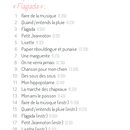
« Flagada »
:
Faire de la musique
(1:39)
Quand j’entends la pluie
(1:23)
Flagada
(1:50)
Petit Jeannoton
(2:12)
Lisette
(1:32)
Papier ribouldingue et punaise
(3:39)
Une marguerite
(1:23)
On ne verra jamais
(2:35)
Chanson pour mon chien
(3:08)
Des sous des sous
(1:59)
Mon hippopotame
(2:10)
La marche des chapeaux
(1:33)
Mon ami le poisson
(1:43)
Faire de la musique (instr.)
(1:39)
Quand j’entends la pluie (instr.)
(1:23)
Flagada (instr.)
(1:50)
Petit Jeannoton (instr.)
(2:12)
Lisette (instr.)
(1:32)