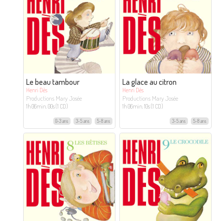
Le beau tambour
La glace au citron
Henri Dès
Henri Dès
Productions Mary Josée
Productions Mary Josée
1h 06min. 00s (1 CD)
1h 06min. 10s (1 CD)
0-3 ans
3-5 ans
5-8 ans
3-5 ans
5-8 ans