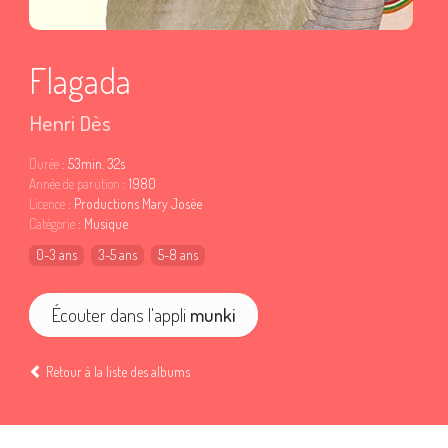
Flagada
Henri Dès
Durée
: 53min. 32s
Année de parution
: 1980
Licence
: Productions Mary Josée
Catégorie
: Musique
0-3 ans
3-5 ans
5-8 ans
Écouter dans l'appli
munki
Retour à la liste des albums