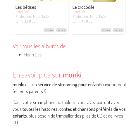
Les bêtises
Le crocodile
Henri Dès
Henri Dès
Productions Mary Josée
Productions Mary Josée
59min. 16s (1 CD)
59min. 14s (1 CD)
3-5 ans
5-8 ans
3-5 ans
5-8 ans
Voir tous les albums de :
Henri Dès
En savoir plus sur
munki
munki
est un
service de streaming pour enfants
uniquement
(et leurs parents !).
Dans votre smartphone ou tablette vous avez partout avec
vous
toutes les histoires, contes et chansons préférés de vos
enfants
, plus besoin de trimballer des piles de CD et de livres
CD !