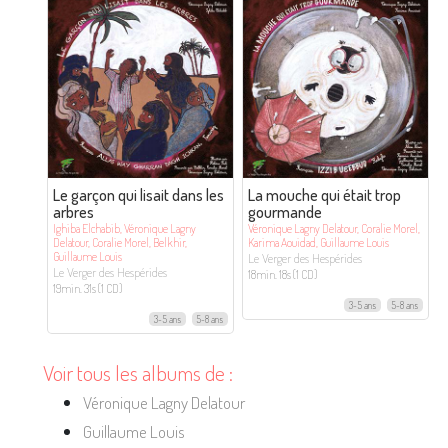
Le garçon qui lisait dans les
La mouche qui était trop
arbres
gourmande
Ighiba Elchabib, Véronique Lagny
Véronique Lagny Delatour, Coralie Morel,
Delatour, Coralie Morel, Belkhir,
Karima Aouidad, Guillaume Louis
Guillaume Louis
Le Verger des Hespérides
Le Verger des Hespérides
18min. 18s (1 CD)
19min. 31s (1 CD)
3-5 ans
5-8 ans
3-5 ans
5-8 ans
Voir tous les albums de :
Véronique Lagny Delatour
Guillaume Louis