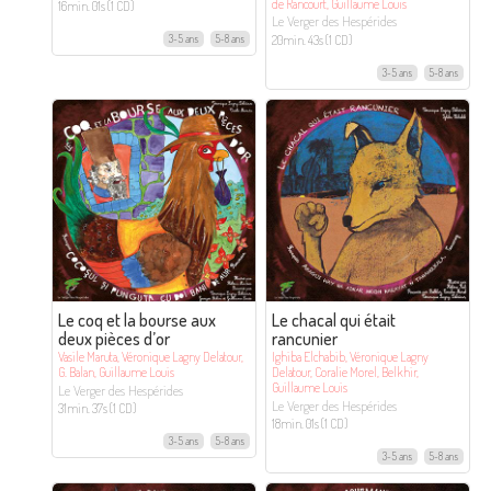
de Rancourt, Guillaume Louis
16min. 01s (1 CD)
Le Verger des Hespérides
20min. 43s (1 CD)
3-5 ans
5-8 ans
3-5 ans
5-8 ans
Le coq et la bourse aux
Le chacal qui était
deux pièces d’or
rancunier
Vasile Maruta, Véronique Lagny Delatour,
Ighiba Elchabib, Véronique Lagny
G. Balan, Guillaume Louis
Delatour, Coralie Morel, Belkhir,
Guillaume Louis
Le Verger des Hespérides
Le Verger des Hespérides
31min. 37s (1 CD)
18min. 01s (1 CD)
3-5 ans
5-8 ans
3-5 ans
5-8 ans