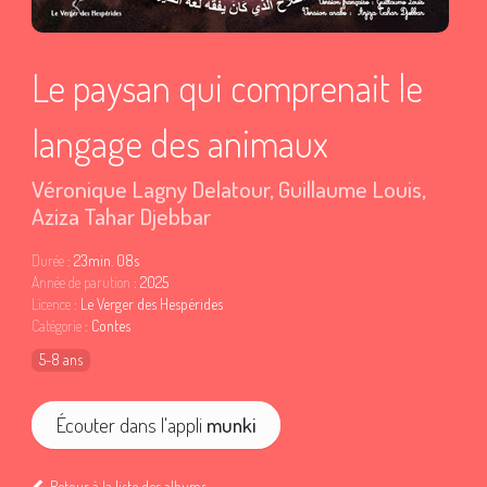
Le paysan qui comprenait le
langage des animaux
Véronique Lagny Delatour
,
Guillaume Louis
,
Aziza Tahar Djebbar
Durée
: 23min. 08s
Année de parution
: 2025
Licence
: Le Verger des Hespérides
Catégorie
: Contes
5-8 ans
Écouter dans l'appli
munki
Retour à la liste des albums