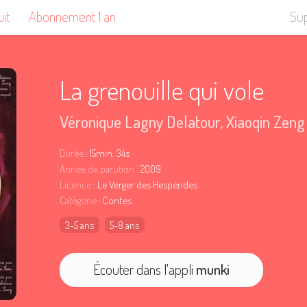
uit
Abonnement 1 an
Su
La grenouille qui vole
Véronique Lagny Delatour
,
Xiaoqin Zeng
Durée
: 15min. 34s
Année de parution
: 2009
Licence
: Le Verger des Hespérides
Catégorie
: Contes
3-5 ans
5-8 ans
Écouter dans l'appli
munki