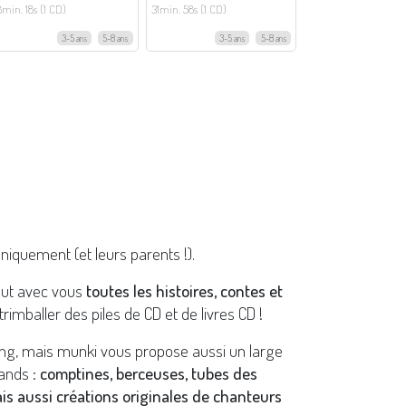
8min. 18s (1 CD)
31min. 58s (1 CD)
3-5 ans
5-8 ans
3-5 ans
5-8 ans
niquement (et leurs parents !).
out avec vous
toutes les histoires, contes et
trimballer des piles de CD et de livres CD !
eng, mais munki vous propose aussi un large
ands :
comptines, berceuses, tubes des
ais aussi créations originales de chanteurs