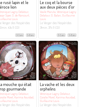
e rusé lapin et le
Le coq et la bourse
éroce lion
aux deux pièces d’or
éronique Lagny Delatour,
Vasile Maruta, Véronique Lagny
asar Siper, O. de Rancourt,
Delatour, G. Balan, Guillaume
uillaume Louis
Louis
e Verger des Hespérides
Le Verger des Hespérides
0min. 43s (1 CD)
31min. 37s (1 CD)
3-5 ans
5-8 ans
3-5 ans
5-8 ans
a mouche qui était
La vache et les deux
trop gourmande
orphelins
éronique Lagny Delatour,
Véronique Lagny Delatour,
oralie Morel, Karima Aouidad,
Coralie Morel, Karima Aouidad,
uillaume Louis
Guillaume Louis
e Verger des Hespérides
Le Verger des Hespérides