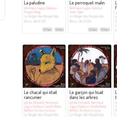
La paludine
Le perroquet malin
L
f
Véronique Lagny Delatour,
Véronique Lagny Delatour,
Xiaoqin Zeng
Yasar Siper
V
Le Verger des Hespérides
Le Verger des Hespérides
Y
G
13min. 46s (1 CD)
16min. 01s (1 CD)
L
2
3-5 ans
5-8 ans
3-5 ans
5-8 ans
Le chacal qui était
Le garçon qui lisait
L
rancunier
dans les arbres
Ighiba Elchabib, Véronique
Ighiba Elchabib, Véronique
V
Lagny Delatour, Coralie Morel,
Lagny Delatour, Coralie Morel,
C
Belkhir, Guillaume Louis
Belkhir, Guillaume Louis
G
Le Verger des Hespérides
Le Verger des Hespérides
L