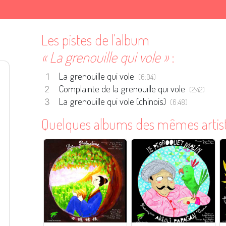
Les pistes de l'album
« La grenouille qui vole »
:
La grenouille qui vole
(6:04)
Complainte de la grenouille qui vole
(2:42)
La grenouille qui vole (chinois)
(6:48)
Quelques albums des mêmes artis