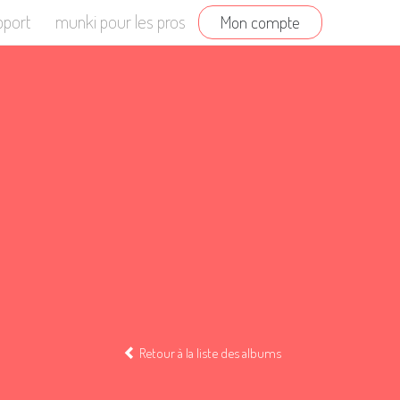
pport
munki pour les pros
Mon compte
Retour à la liste des albums