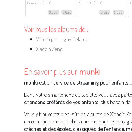
18min. 01s (1 CD)
19min. 31s (1 CD)
1
3-5 ans
5-8 ans
3-5 ans
5-8 ans
Voir tous les albums de :
Véronique Lagny Delatour
Xiaoqin Zeng
En savoir plus sur
munki
munki
est un
service de streaming pour enfants
u
Dans votre smartphone ou tablette vous avez part
chansons préférés de vos enfants
, plus besoin de 
Vous y trouverez bien-sûr les albums de Xiaoqin Z
choix audio pour les bébés comme pour les plus gr
crèches et des écoles, classiques de l'enfance, m