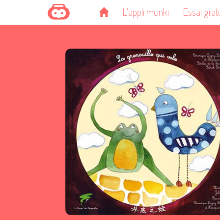
L'appli munki
Essai grat