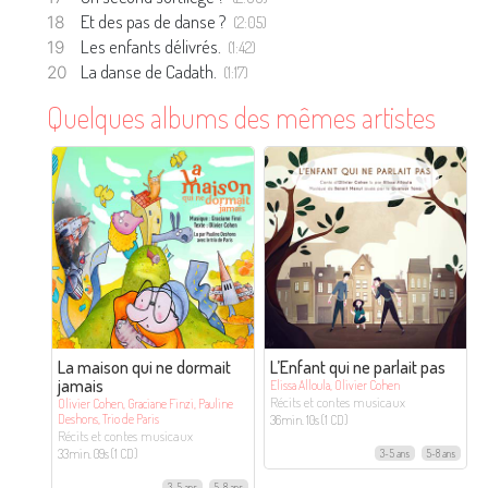
Et des pas de danse ?
(2:05)
Les enfants délivrés.
(1:42)
La danse de Cadath.
(1:17)
Quelques albums des mêmes artistes
La maison qui ne dormait
L’Enfant qui ne parlait pas
jamais
Elissa Alloula, Olivier Cohen
Récits et contes musicaux
Olivier Cohen, Graciane Finzi, Pauline
Deshons, Trio de Paris
36min. 10s (1 CD)
Récits et contes musicaux
33min. 09s (1 CD)
3-5 ans
5-8 ans
3-5 ans
5-8 ans