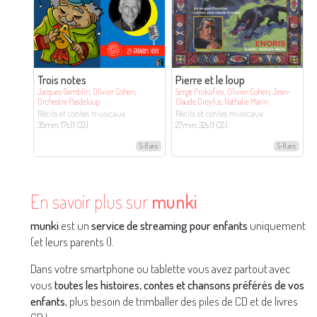
Trois notes
Pierre et le loup
Jacques Gamblin, Olivier Cohen,
Serge Prokofiev, Olivier Cohen, Jean-
Orchestre Pasdeloup
Claude Dreyfus, Nathalie Marin
Récits et contes musicaux
Récits et contes musicaux
35min. 17s (1 CD)
27min. 32s (1 CD)
5-8 ans
5-8 ans
En savoir plus sur
munki
munki
est un
service de streaming pour enfants
uniquement
(et leurs parents !).
Dans votre smartphone ou tablette vous avez partout avec
vous
toutes les histoires, contes et chansons préférés de vos
enfants
, plus besoin de trimballer des piles de CD et de livres
CD !