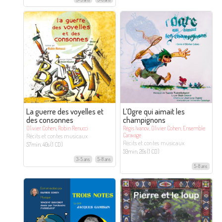
La guerre des voyelles et
L’Ogre qui aimait les
des consonnes
champignons
Olivier Cohen, Robin Renucci
Régis Ivanov, Olivier Cohen, Ensemble
Caravage
Récits et contes musicaux
Récits et contes musicaux
57min. 40s (1 CD)
59min. 26s (1 CD)
3-5 ans
5-8 ans
5-8 ans