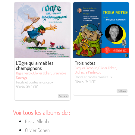
L’Ogre qui aimait les
Trois notes
champignons
Jacques Gamblin, Olivier Cohen,
Orchestre Pasdeloup
Régis Ivanov, Olivier Cohen, Ensemble
Récits et contes musicaux
Caravage
Récits et contes musicaux
35min. 17s (1 CD)
59min. 26s (1 CD)
5-8 ans
5-8 ans
Voir tous les albums de :
Elissa Alloula
Olivier Cohen