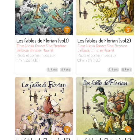
Les fables de Florian (vol.1)
Les fables de Florian (vol.2)
Elissa Alloula, Garance Silve, Stephane
Elissa Alloula, Garance Silve, Stephane
Delbassé, Christian Macairet
Delbassé, Christian Macairet
Récits et contes musicaux
Récits et contes musicaux
11min. 25s (1 CD)
09min. 57s (1 CD)
3-5 ans
5-8 ans
3-5 ans
5-8 ans