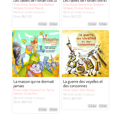
Les fables de Florian (vol.3)
Les fables de Florian (vol.4)
Elissa Alloula, Garance Silve, Stephane
Elissa Alloula, Garance Silve, Stephane
Delbassé, Christian Macairet
Delbassé, Christian Macairet
Récits et contes musicaux
Récits et contes musicaux
12min. 28s (1 CD)
13min. 35s (1 CD)
3-5 ans
5-8 ans
3-5 ans
5-8 ans
La maison qui ne dormait
La guerre des voyelles et
jamais
des consonnes
Olivier Cohen, Graciane Finzi, Pauline
Olivier Cohen, Robin Renucci
Deshons, Trio de Paris
Récits et contes musicaux
Récits et contes musicaux
57min. 40s (1 CD)
33min. 09s (1 CD)
3-5 ans
5-8 ans
3-5 ans
5-8 ans