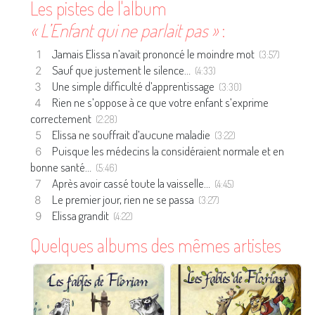
Les pistes de l'album
« L’Enfant qui ne parlait pas »
:
Jamais Elissa n’avait prononcé le moindre mot
(3:57)
Sauf que justement le silence…
(4:33)
Une simple difficulté d’apprentissage
(3:30)
Rien ne s’oppose à ce que votre enfant s’exprime
correctement
(2:28)
Elissa ne souffrait d’aucune maladie
(3:22)
Puisque les médecins la considéraient normale et en
bonne santé…
(5:46)
Après avoir cassé toute la vaisselle…
(4:45)
Le premier jour, rien ne se passa
(3:27)
Elissa grandit
(4:22)
Quelques albums des mêmes artistes