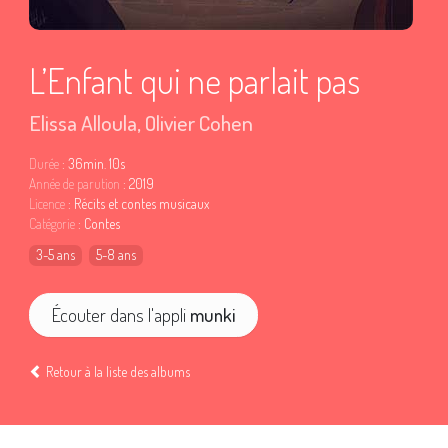
L’Enfant qui ne parlait pas
Elissa Alloula
,
Olivier Cohen
Durée
: 36min. 10s
Année de parution
: 2019
Licence
: Récits et contes musicaux
Catégorie
: Contes
3-5 ans
5-8 ans
Écouter dans l'appli
munki
Retour à la liste des albums