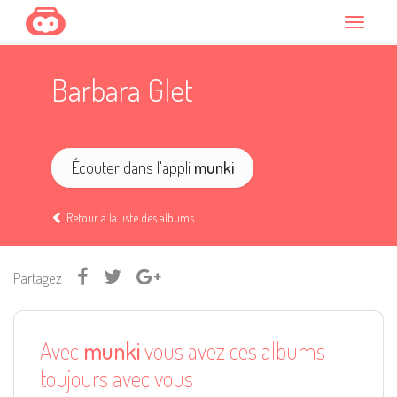
Barbara Glet
Écouter dans l'appli
munki
Retour à la liste des albums
Partagez
Avec
munki
vous avez ces albums
toujours avec vous