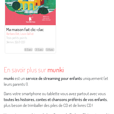
Ma maison fait clic-clac
Barbara Glet, Louis Galliot
Trois petits points
34min. 52s (1 CD)
0-3 ans
3-5 ans
5-8 ans
En savoir plus sur
munki
munki
est un
service de streaming pour enfants
uniquement (et
leurs parents !).
Dans votre smartphone ou tablette vous avez partout avec vous
toutes les histoires, contes et chansons préférés de vos enfants
,
plus besoin de trimballer des piles de CD et de livres CD !