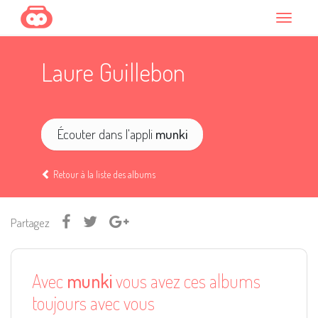
Laure Guillebon
Écouter dans l'appli
munki
Retour à la liste des albums
Partagez
Avec
munki
vous avez ces albums
toujours avec vous