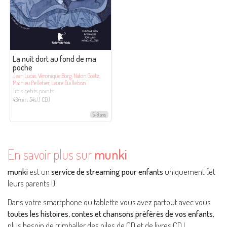
La nuit dort au fond de ma
poche
Jean Lucas, Véronique Borg, Naton Goetz,
Mathieu Pelletier, Laure Guillebon
Trois petits points
43min. 54s (1 CD)
5-8 ans
En savoir plus sur
munki
munki
est un
service de streaming pour enfants
uniquement (et
leurs parents !).
Dans votre smartphone ou tablette vous avez partout avec vous
toutes les histoires, contes et chansons préférés de vos enfants
,
plus besoin de trimballer des piles de CD et de livres CD !