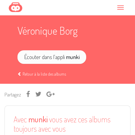
Véronique Borg
Écouter dans l'appli
munki
Retour à la liste des albums
Partagez
Avec
munki
vous avez ces albums
toujours avec vous