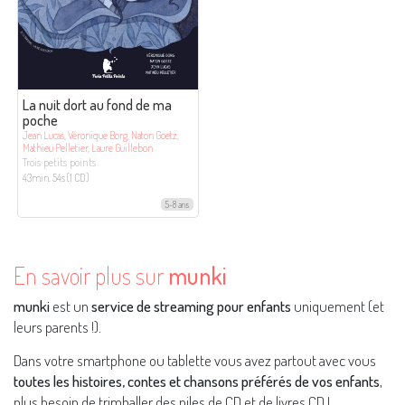
La nuit dort au fond de ma
poche
Jean Lucas, Véronique Borg, Naton Goetz,
Mathieu Pelletier, Laure Guillebon
Trois petits points
43min. 54s (1 CD)
5-8 ans
En savoir plus sur
munki
munki
est un
service de streaming pour enfants
uniquement (et
leurs parents !).
Dans votre smartphone ou tablette vous avez partout avec vous
toutes les histoires, contes et chansons préférés de vos enfants
,
plus besoin de trimballer des piles de CD et de livres CD !