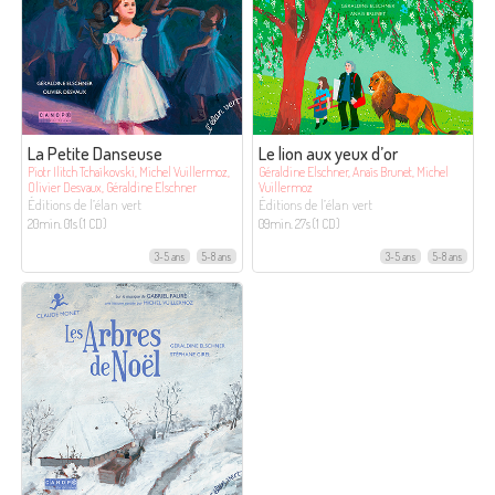
La Petite Danseuse
Le lion aux yeux d’or
Piotr Ilitch Tchaïkovski, Michel Vuillermoz,
Géraldine Elschner, Anaïs Brunet, Michel
Olivier Desvaux, Géraldine Elschner
Vuillermoz
Éditions de l’élan vert
Éditions de l’élan vert
20min. 01s (1 CD)
09min. 27s (1 CD)
3-5 ans
5-8 ans
3-5 ans
5-8 ans