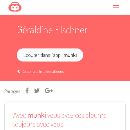
Géraldine Elschner
Écouter dans l'appli
munki
Retour à la liste des albums
Partagez
Avec
munki
vous avez ces albums
toujours avec vous