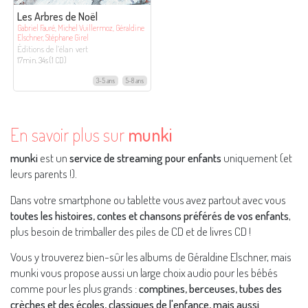
Les Arbres de Noël
Gabriel Fauré, Michel Vuillermoz, Géraldine
Elschner, Stéphane Girel
Éditions de l’élan vert
17min. 34s (1 CD)
3-5 ans
5-8 ans
En savoir plus sur
munki
munki
est un
service de streaming pour enfants
uniquement (et
leurs parents !).
Dans votre smartphone ou tablette vous avez partout avec vous
toutes les histoires, contes et chansons préférés de vos enfants
,
plus besoin de trimballer des piles de CD et de livres CD !
Vous y trouverez bien-sûr les albums de Géraldine Elschner, mais
munki vous propose aussi un large choix audio pour les bébés
comme pour les plus grands :
comptines, berceuses, tubes des
crèches et des écoles, classiques de l'enfance, mais aussi