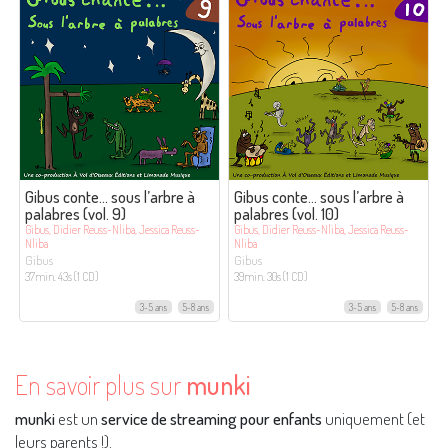
Gibus conte… sous l’arbre à
Gibus conte… sous l’arbre à
palabres (vol. 9)
palabres (vol. 10)
Gibus, Didier Reuss-Nliba, Jessica Reuss-
Gibus, Didier Reuss-Nliba, Jessica Reuss-
Nliba
Nliba
Gibus
Gibus
37min. 43s (1 CD)
39min. 30s (1 CD)
3-5 ans
5-8 ans
3-5 ans
5-8 ans
En savoir plus sur
munki
munki
est un
service de streaming pour enfants
uniquement (et
leurs parents !).