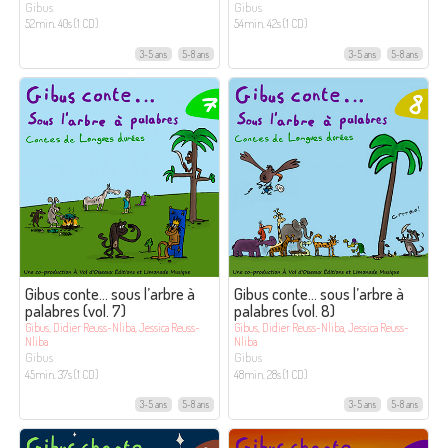
Gibus
Gibus
52min. 40s (1 CD)
54min. 42s (1 CD)
3-5 ans
5-8 ans
3-5 ans
5-8 ans
Gibus conte… sous l’arbre à
Gibus conte… sous l’arbre à
palabres (vol. 7)
palabres (vol. 8)
Gibus, Didier Reuss-Nliba, Jessica Reuss-
Gibus, Didier Reuss-Nliba, Jessica Reuss-
Nliba
Nliba
Gibus
Gibus
45min. 37s (1 CD)
48min. 28s (1 CD)
3-5 ans
5-8 ans
3-5 ans
5-8 ans