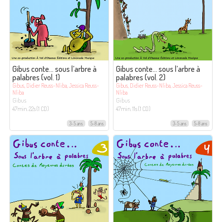
Gibus conte… sous l’arbre à
Gibus conte… sous l’arbre à
palabres (vol. 1)
palabres (vol. 2)
Gibus, Didier Reuss-Nliba, Jessica Reuss-
Gibus, Didier Reuss-Nliba, Jessica Reuss-
Nliba
Nliba
Gibus
Gibus
47min. 22s (1 CD)
47min. 11s (1 CD)
3-5 ans
5-8 ans
3-5 ans
5-8 ans