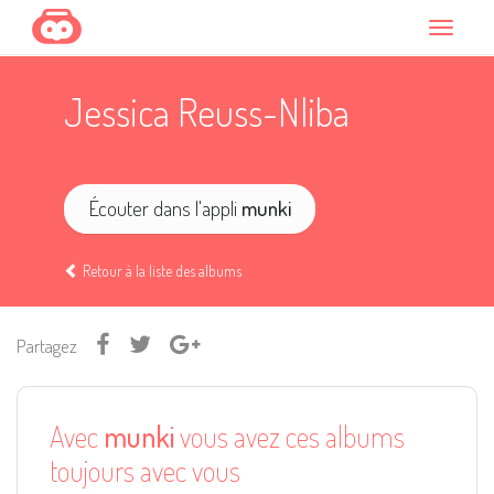
Jessica Reuss-Nliba
Écouter dans l'appli
munki
Retour à la liste des albums
Partagez
Avec
munki
vous avez ces albums
toujours avec vous