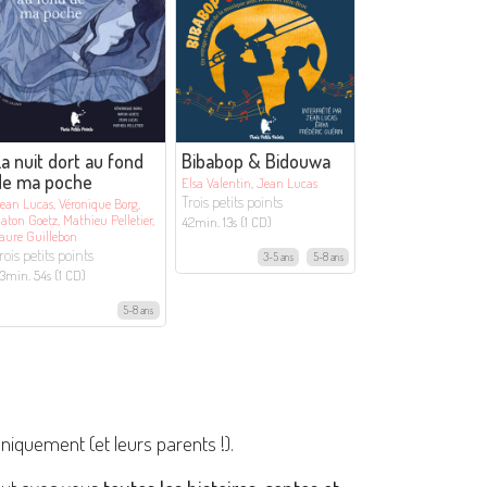
a nuit dort au fond
Bibabop & Bidouwa
de ma poche
Elsa Valentin, Jean Lucas
Trois petits points
ean Lucas, Véronique Borg,
aton Goetz, Mathieu Pelletier,
42min. 13s (1 CD)
aure Guillebon
rois petits points
3-5 ans
5-8 ans
3min. 54s (1 CD)
5-8 ans
niquement (et leurs parents !).