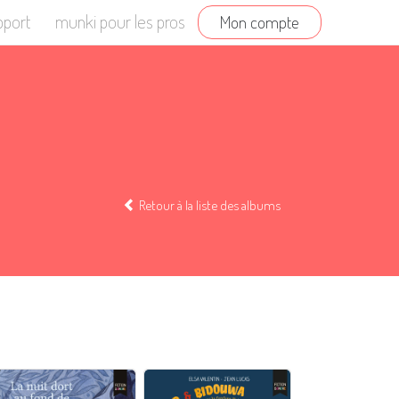
pport
munki pour les pros
Mon compte
Retour à la liste des albums