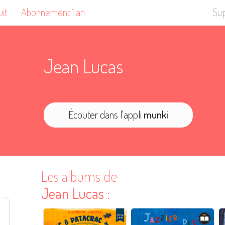
uit
Abonnement 1 an
Su
Jean Lucas
Écouter dans l'appli
munki
Les albums de
Jean Lucas
: