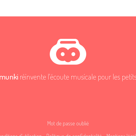
munki
réinvente l'écoute musicale pour les petit
Mot de passe oublié
nditions d'utilisation
-
Politique de confidentialité
-
Mentions léga