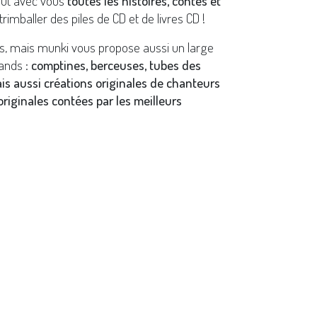
out avec vous
toutes les histoires, contes et
trimballer des piles de CD et de livres CD !
s, mais munki vous propose aussi un large
ands :
comptines, berceuses, tubes des
ais aussi créations originales de chanteurs
riginales contées par les meilleurs