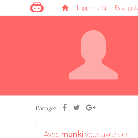
L'appli munki
Essai grat
Partagez
Avec
munki
vous avez ces