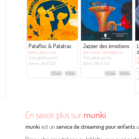
Patafloc & Patatrac
Jazzier des émotions
L
Rakie, Jean Lucas
Jean Lucas, Trombada trio
Trois petits points
Trois petits points
J
N
40min. 24s (1 CD)
33min. 30s (1 CD)
L
T
3-5 ans
5-8 ans
3-5 ans
5-8 ans
4
En savoir plus sur
munki
munki
est un
service de streaming pour enfants
u