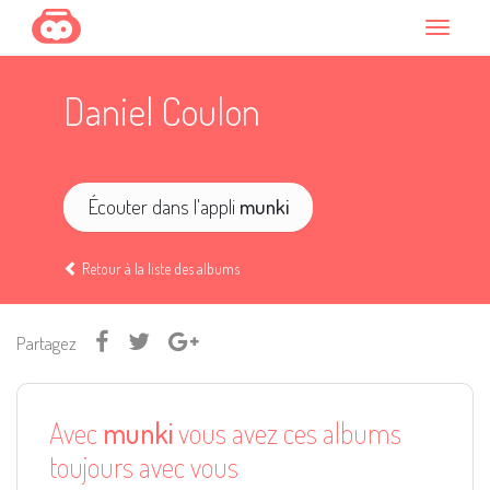
Daniel Coulon
Écouter dans l'appli
munki
Retour à la liste des albums
Partagez
Avec
munki
vous avez ces albums
toujours avec vous