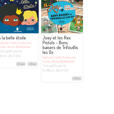
 la belle étoile
Joey et les Rex
Pistols – Bons
athalie Tuleff, Guillaume
ucas, Janna Baibatyrova
baisers de Trifouillis
rois petits points
les Os
0min. 22s (1 CD)
Nathalie Tuleff, Guillaume
Lucas, Janna Baibatyrova
3-5 ans
5-8 ans
Trois petits points
1h 08min. 52s (1 CD)
5-8 ans