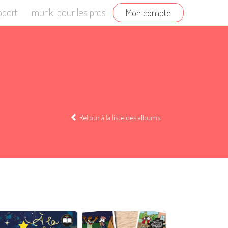
pport
munki pour les pros
Mon compte
Retour à la liste des albums