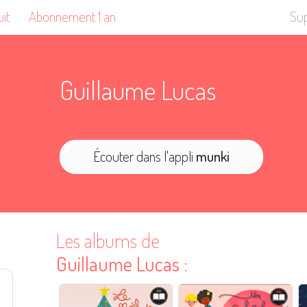
uit
Abonnement 1 an
Su
Guillaume Lucas
Écouter dans l'appli
munki
Les albums de
Guillaume Lucas
: