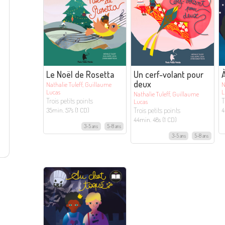
Le Noël de Rosetta
Un cerf-volant pour
À
deux
Nathalie Tuleff, Guillaume
N
Lucas
L
Nathalie Tuleff, Guillaume
Trois petits points
T
Lucas
Trois petits points
35min. 57s (1 CD)
4
44min. 48s (1 CD)
3-5 ans
5-8 ans
3-5 ans
5-8 ans