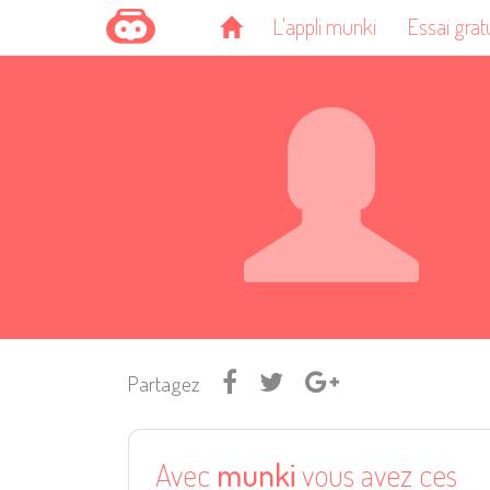
L'appli munki
Essai grat
Partagez
Avec
munki
vous avez ces