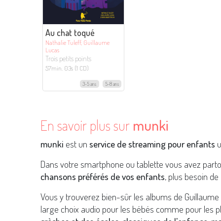
Au chat toqué
Nathalie Tuleff, Guillaume
Lucas
Trois petits points
57min. 03s (1 CD)
3-5 ans
5-8 ans
En savoir plus sur
munki
munki
est un
service de streaming pour enfants
u
Dans votre smartphone ou tablette vous avez part
chansons préférés de vos enfants
, plus besoin de 
Vous y trouverez bien-sûr les albums de Guillaume
large choix audio pour les bébés comme pour les p