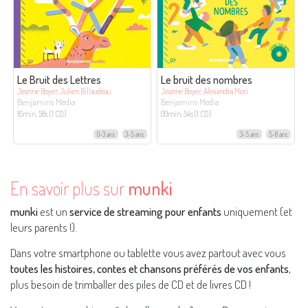
Le Bruit des Lettres
Le bruit des nombres
Jeanne Boyer, Julien Billaudeau
Jeanne Boyer, Alexandra Mori
Benjamins Media
Benjamins Media
16min. 58s (1 CD)
09min. 54s (1 CD)
0-3 ans
3-5 ans
3-5 ans
5-8 ans
En savoir plus sur
munki
munki
est un
service de streaming pour enfants
uniquement (et
leurs parents !).
Dans votre smartphone ou tablette vous avez partout avec vous
toutes les histoires, contes et chansons préférés de vos enfants
,
plus besoin de trimballer des piles de CD et de livres CD !