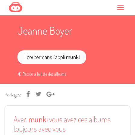
Jeanne Boyer
Écouter dans l'appli
munki
Retour à la liste des albums
Partagez
Avec
munki
vous avez ces albums
toujours avec vous