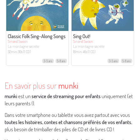
Classic Folk Sing-Along Songs
Sing Out!
Sin and Swoon
Sin and Swoon
La montagne secrète
La montagne secrète
32min. 00s (1 CD)
16min. 46s (1 CD)
3-5 ans
5-8 ans
3-5 ans
5-8 ans
En savoir plus sur
munki
munki
est un
service de streaming pour enfants
uniquement (et
leurs parents !).
Dans votre smartphone ou tablette vous avez partout avec vous
toutes les histoires, contes et chansons préférés de vos enfants
,
plus besoin de trimballer des piles de CD et de livres CD !