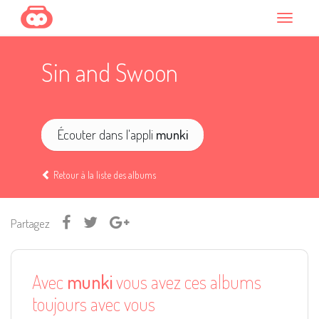
Sin and Swoon
Écouter dans l'appli
munki
Retour à la liste des albums
Partagez
Avec
munki
vous avez ces albums
toujours avec vous