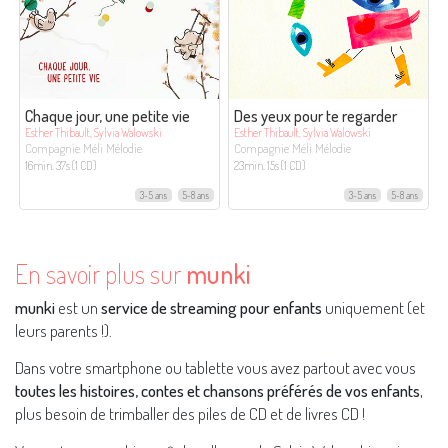
Chaque jour, une petite vie
Des yeux pour te regarder
Esther Thibault, Sylvia Walowski
Esther Thibault, Sylvia Walowski
Compagnie Méli Mélodie
Compagnie Méli Mélodie
16min. 37s (1 CD)
23min. 15s (1 CD)
3-5 ans
5-8 ans
3-5 ans
5-8 ans
En savoir plus sur
munki
munki
est un
service de streaming pour enfants
uniquement (et
leurs parents !).
Dans votre smartphone ou tablette vous avez partout avec vous
toutes les histoires, contes et chansons préférés de vos enfants
,
plus besoin de trimballer des piles de CD et de livres CD !