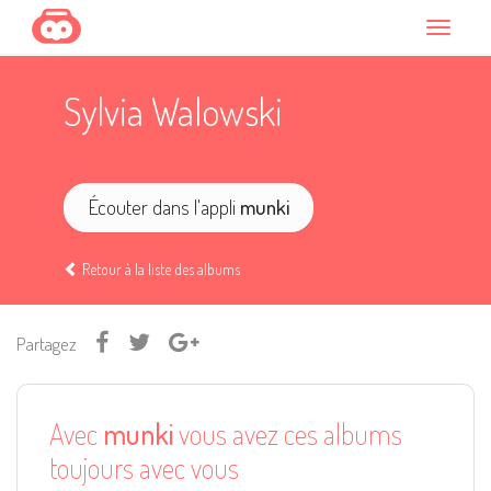
Sylvia Walowski
Écouter dans l'appli
munki
Retour à la liste des albums
Partagez
Avec
munki
vous avez ces albums
toujours avec vous