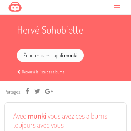
Hervé Suhubiette
Écouter dans l'appli
munki
Retour à la liste des albums
Partagez
Avec
munki
vous avez ces albums
toujours avec vous