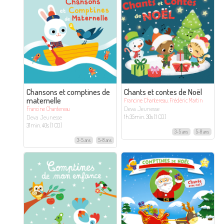
Chansons et comptines de
Chants et contes de Noël
maternelle
Francine Chantereau, Frédéric Martin
Deva Jeunesse
Francine Chantereau
Deva Jeunesse
1h 35min. 30s (1 CD)
31min. 40s (1 CD)
3-5 ans
5-8 ans
3-5 ans
5-8 ans