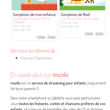
Comptines de mon enfance
Comptines de Noël
Les devanautes, Titia & Gg, Francine
Francine Chantereau, Starlite Singers
Chantereau
Deva Jeunesse
Deva Jeunesse
45min. 59s (1 CD)
34min. 49s (1 CD)
3-5 ans
5-8 ans
3-5 ans
5-8 ans
Voir tous les albums de :
Francine Chantereau
En savoir plus sur
munki
munki
est un
service de streaming pour enfants
uniquement
(et leurs parents !).
Dans votre smartphone ou tablette vous avez partout avec
vous
toutes les histoires, contes et chansons préférés de vos
enfants
, plus besoin de trimballer des piles de CD et de livres