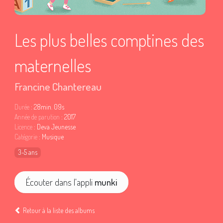
Les plus belles comptines des
maternelles
Francine Chantereau
Durée
: 28min. 09s
Année de parution
: 2017
Licence
: Deva Jeunesse
Catégorie
: Musique
3-5 ans
Écouter dans l'appli
munki
Retour à la liste des albums