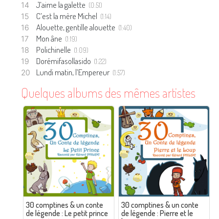
J’aime la galette
(0:51)
C’est la mère Michel
(1:14)
Alouette, gentille alouette
(1:40)
Mon âne
(1:19)
Polichinelle
(1:09)
Dorémifasollasido
(1:22)
Lundi matin, l’Empereur
(1:57)
Quelques albums des mêmes artistes
30 comptines & un conte
30 comptines & un conte
de légende : Le petit prince
de légende : Pierre et le