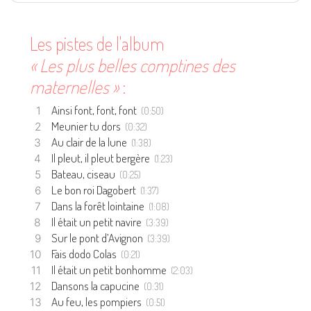
Les pistes de l'album
« Les plus belles comptines des
maternelles »
:
Ainsi font, font, font
(0:50)
Meunier tu dors
(0:32)
Au clair de la lune
(1:38)
Il pleut, il pleut bergère
(1:23)
Bateau, ciseau
(0:25)
Le bon roi Dagobert
(1:37)
Dans la forêt lointaine
(1:08)
Il était un petit navire
(3:39)
Sur le pont d’Avignon
(3:39)
Fais dodo Colas
(0:21)
Il était un petit bonhomme
(2:03)
Dansons la capucine
(0:31)
Au feu, les pompiers
(0:51)