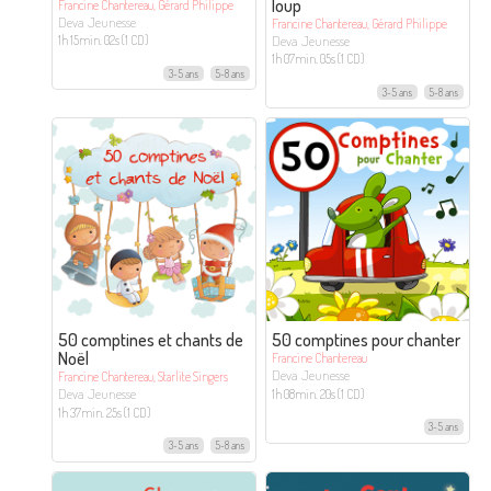
loup
Francine Chantereau, Gérard Philippe
Deva Jeunesse
Francine Chantereau, Gérard Philippe
Deva Jeunesse
1h 15min. 02s (1 CD)
1h 07min. 05s (1 CD)
3-5 ans
5-8 ans
3-5 ans
5-8 ans
50 comptines et chants de
50 comptines pour chanter
Noël
Francine Chantereau
Deva Jeunesse
Francine Chantereau, Starlite Singers
Deva Jeunesse
1h 08min. 20s (1 CD)
1h 37min. 25s (1 CD)
3-5 ans
3-5 ans
5-8 ans