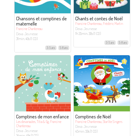
Chansons et comptines de
Chants et contes de Noël
maternelle
Francine Chantereau, Frédéric Martin
Deva Jeunesse
Francine Chantereau
Deva Jeunesse
1h 35min. 30s (1 CD)
31min. 40s (1 CD)
3-5 ans
5-8 ans
3-5 ans
5-8 ans
Comptines de mon enfance
Comptines de Noël
Les devanautes, Titia & Gg, Francine
Francine Chantereau, Starlite Singers
Chantereau
Deva Jeunesse
Deva Jeunesse
45min. 59s (1 CD)
34min. 49s (1 CD)