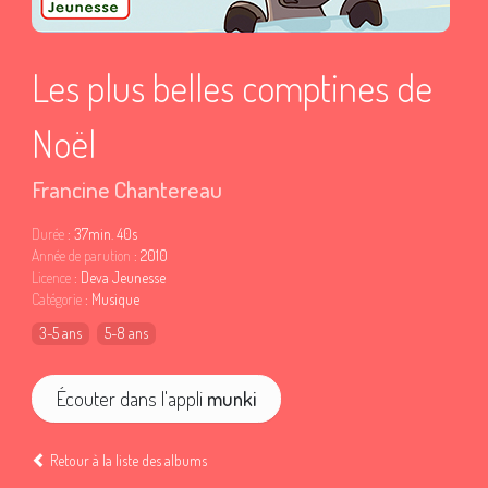
Les plus belles comptines de
Noël
Francine Chantereau
Durée
: 37min. 40s
Année de parution
: 2010
Licence
: Deva Jeunesse
Catégorie
: Musique
3-5 ans
5-8 ans
Écouter dans l'appli
munki
Retour à la liste des albums