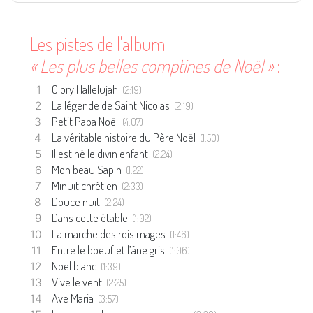
Les pistes de l'album
« Les plus belles comptines de Noël »
:
Glory Hallelujah
(2:19)
La légende de Saint Nicolas
(2:19)
Petit Papa Noël
(4:07)
La véritable histoire du Père Noël
(1:50)
Il est né le divin enfant
(2:24)
Mon beau Sapin
(1:22)
Minuit chrétien
(2:33)
Douce nuit
(2:24)
Dans cette étable
(1:02)
La marche des rois mages
(1:46)
Entre le boeuf et l’âne gris
(1:06)
Noël blanc
(1:39)
Vive le vent
(2:25)
Ave Maria
(3:57)