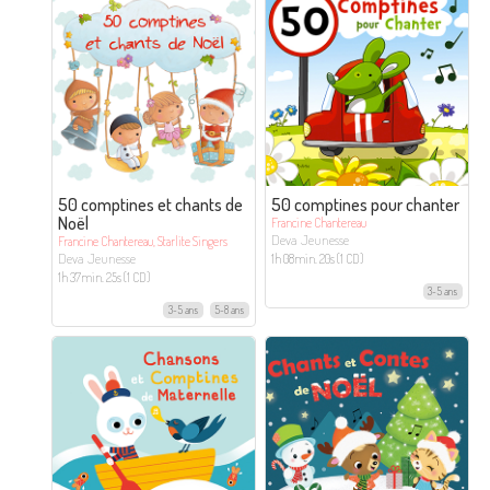
50 comptines et chants de
50 comptines pour chanter
Noël
Francine Chantereau
Deva Jeunesse
Francine Chantereau, Starlite Singers
Deva Jeunesse
1h 08min. 20s (1 CD)
1h 37min. 25s (1 CD)
3-5 ans
3-5 ans
5-8 ans