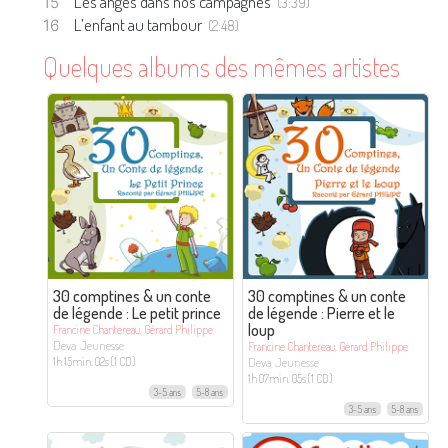
Les anges dans nos campagnes
(3:39)
L’enfant au tambour
(2:48)
Quelques albums des mêmes artistes
30 comptines & un conte
30 comptines & un conte
de légende : Le petit prince
de légende : Pierre et le
loup
Francine Chantereau, Gérard Philippe
Deva Jeunesse
Francine Chantereau, Gérard Philippe
Deva Jeunesse
1h 15min. 02s (1 CD)
1h 07min. 05s (1 CD)
3-5 ans
5-8 ans
3-5 ans
5-8 ans