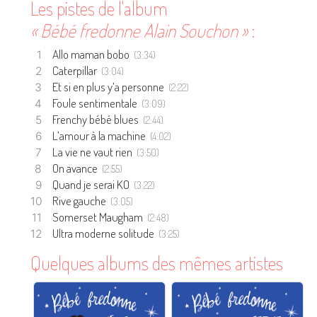
Les pistes de l'album
« Bébé fredonne Alain Souchon »
:
Allo maman bobo
(3:34)
Caterpillar
(3:04)
Et si en plus y’a personne
(2:22)
Foule sentimentale
(3:09)
Frenchy bébé blues
(2:44)
L’amour à la machine
(4:02)
La vie ne vaut rien
(3:50)
On avance
(2:55)
Quand je serai KO
(3:22)
Rive gauche
(3:05)
Somerset Maugham
(2:48)
Ultra moderne solitude
(3:25)
Quelques albums des mêmes artistes