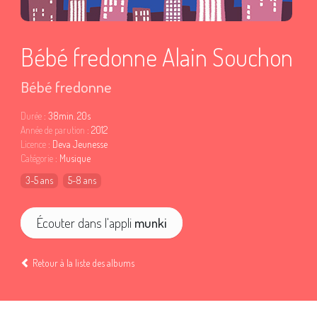
Bébé fredonne Alain Souchon
Bébé fredonne
Durée
: 38min. 20s
Année de parution
: 2012
Licence
: Deva Jeunesse
Catégorie
: Musique
3-5 ans
5-8 ans
Écouter dans l'appli
munki
Retour à la liste des albums