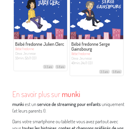
Bébé fredonne Julien Clerc
Bébé fredonne Serge
Gainsbourg
Bébé fredonne
Deva Jeunesse
Bébé fredonne
Deva Jeunesse
55min. 52s (1 CD)
40min. 24s (1 CD)
3-5 ans
5-8 ans
3-5 ans
5-8 ans
En savoir plus sur
munki
munki
est un
service de streaming pour enfants
uniquement
(et leurs parents !).
Dans votre smartphone ou tablette vous avez partout avec
vous
toutes les histoires, contes et chansons préférés de vos