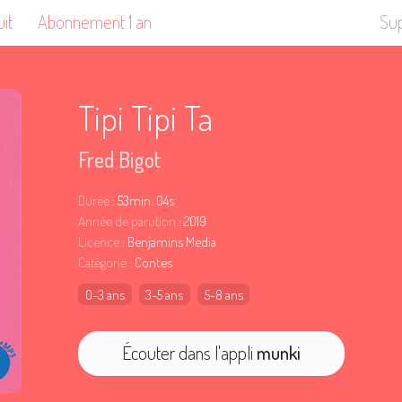
uit
Abonnement 1 an
Su
Tipi Tipi Ta
Fred Bigot
Durée
: 53min. 04s
Année de parution
: 2019
Licence
: Benjamins Media
Catégorie
: Contes
0-3 ans
3-5 ans
5-8 ans
Écouter dans l'appli
munki