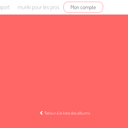
pport
munki pour les pros
Mon compte
Retour à la liste des albums