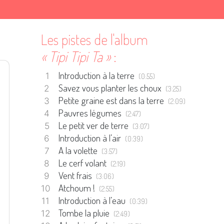
Les pistes de l'album
« Tipi Tipi Ta »
:
Introduction à la terre
(0:55)
Savez vous planter les choux
(3:25)
Petite graine est dans la terre
(2:09)
Pauvres légumes
(2:47)
Le petit ver de terre
(3:07)
Introduction à l’air
(0:39)
A la volette
(3:57)
Le cerf volant
(2:19)
Vent frais
(3:06)
Atchoum !
(2:55)
Introduction à l’eau
(0:39)
Tombe la pluie
(2:49)