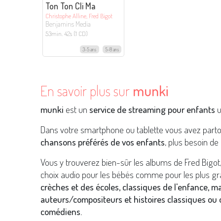
Ton Ton Cli Ma
Christophe Alline, Fred Bigot
Benjamins Media
53min. 42s (1 CD)
3-5 ans
5-8 ans
En savoir plus sur
munki
munki
est un
service de streaming pour enfants
u
Dans votre smartphone ou tablette vous avez part
chansons préférés de vos enfants
, plus besoin de 
Vous y trouverez bien-sûr les albums de Fred Bigo
choix audio pour les bébés comme pour les plus gr
crèches et des écoles, classiques de l'enfance, m
auteurs/compositeurs et histoires classiques ou o
comédiens.