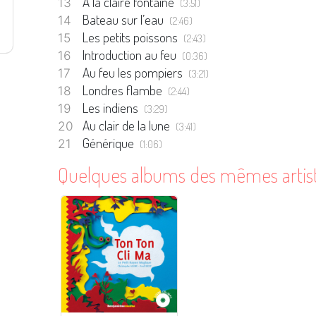
A la claire fontaine
(3:51)
Bateau sur l’eau
(2:46)
Les petits poissons
(2:43)
Introduction au feu
(0:36)
Au feu les pompiers
(3:21)
Londres flambe
(2:44)
Les indiens
(3:29)
Au clair de la lune
(3:41)
Générique
(1:06)
Quelques albums des mêmes artis