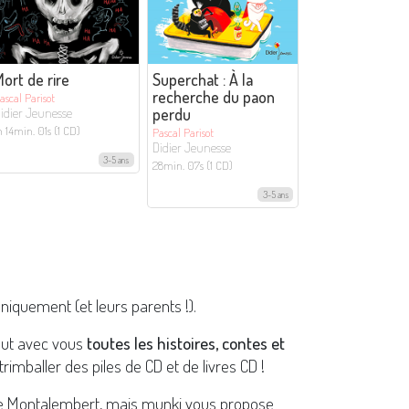
ort de rire
Superchat : À la
recherche du paon
ascal Parisot
perdu
idier Jeunesse
h 14min. 01s (1 CD)
Pascal Parisot
Didier Jeunesse
3-5 ans
28min. 07s (1 CD)
3-5 ans
niquement (et leurs parents !).
out avec vous
toutes les histoires, contes et
trimballer des piles de CD et de livres CD !
 de Montalembert, mais munki vous propose