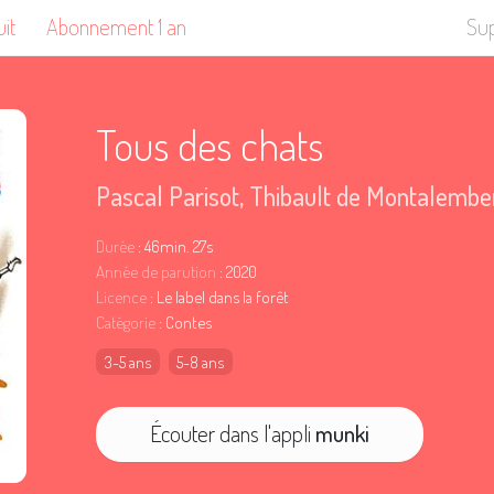
uit
Abonnement 1 an
Su
Tous des chats
Pascal Parisot
,
Thibault de Montalembe
Durée
: 46min. 27s
Année de parution
: 2020
Licence
: Le label dans la forêt
Catégorie
: Contes
3-5 ans
5-8 ans
Écouter dans l'appli
munki