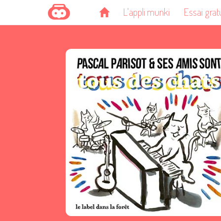
L'appli munki
Essai grat