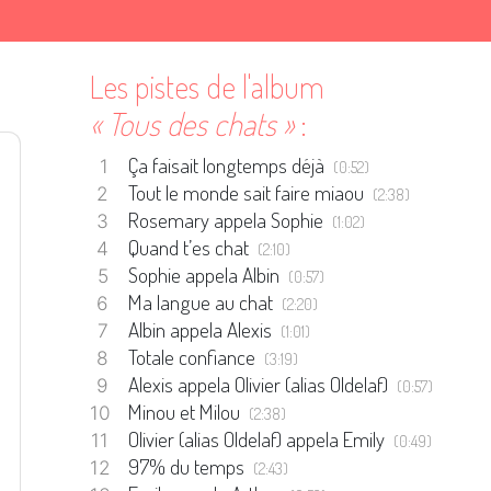
Les pistes de l'album
« Tous des chats »
:
Ça faisait longtemps déjà
(0:52)
Tout le monde sait faire miaou
(2:38)
Rosemary appela Sophie
(1:02)
Quand t’es chat
(2:10)
Sophie appela Albin
(0:57)
Ma langue au chat
(2:20)
Albin appela Alexis
(1:01)
Totale confiance
(3:19)
Alexis appela Olivier (alias Oldelaf)
(0:57)
Minou et Milou
(2:38)
Olivier (alias Oldelaf) appela Emily
(0:49)
97% du temps
(2:43)