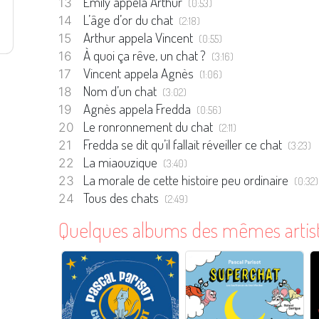
Emily appela Arthur
(0:53)
L’âge d’or du chat
(2:18)
Arthur appela Vincent
(0:55)
À quoi ça rêve, un chat ?
(3:16)
Vincent appela Agnès
(1:06)
Nom d’un chat
(3:02)
Agnès appela Fredda
(0:56)
Le ronronnement du chat
(2:11)
Fredda se dit qu’il fallait réveiller ce chat
(3:23)
La miaouzique
(3:40)
La morale de cette histoire peu ordinaire
(0:32)
Tous des chats
(2:49)
Quelques albums des mêmes artis