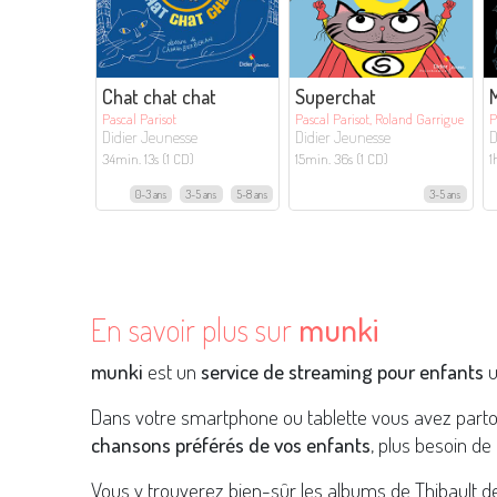
Chat chat chat
Superchat
M
Pascal Parisot
Pascal Parisot, Roland Garrigue
P
Didier Jeunesse
Didier Jeunesse
D
34min. 13s (1 CD)
15min. 36s (1 CD)
1
0-3 ans
3-5 ans
5-8 ans
3-5 ans
En savoir plus sur
munki
munki
est un
service de streaming pour enfants
u
Dans votre smartphone ou tablette vous avez part
chansons préférés de vos enfants
, plus besoin de 
Vous y trouverez bien-sûr les albums de Thibault