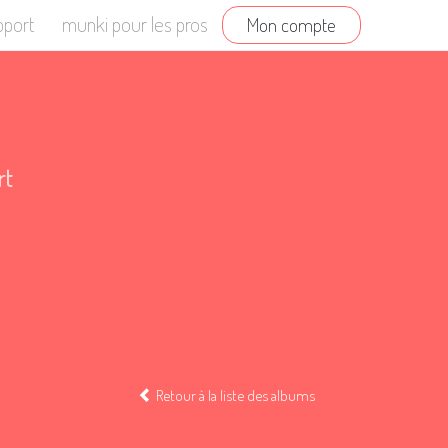
pport
munki pour les pros
Mon compte
rt
Retour à la liste des albums