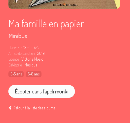
Ma famille en papier
Minibus
Durée
: 1h 13min. 42s
Année de parution
: 2019
Licence
: Victorie Music
Catégorie
: Musique
3-5 ans
5-8 ans
Écouter dans l'appli
munki
Retour à la liste des albums