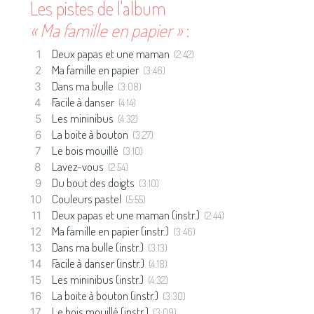
Les pistes de l'album
« Ma famille en papier »
:
Deux papas et une maman
(2:42)
Ma famille en papier
(3:46)
Dans ma bulle
(3:08)
Facile à danser
(4:14)
Les mininibus
(4:32)
La boite à bouton
(3:27)
Le bois mouillé
(3:10)
Lavez-vous
(2:54)
Du bout des doigts
(3:10)
Couleurs pastel
(5:55)
Deux papas et une maman (instr.)
(2:44)
Ma famille en papier (instr.)
(3:46)
Dans ma bulle (instr.)
(3:13)
Facile à danser (instr.)
(4:18)
Les mininibus (instr.)
(4:32)
La boite à bouton (instr.)
(3:30)
Le bois mouillé (instr.)
(3:09)