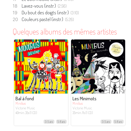
Lavez-vous (instr.)
(2:56)
Du bout des doigts (instr.)
(3:10)
Couleurs pastel (instr.)
(5:26)
Quelques albums des mêmes artistes
Bal à fond
Les Minimots
Minibus
Minibus
Victorie Music
Victorie Music
40min. 35s (1 CD)
35min. 11s (1 CD)
3-5 ans
5-8 ans
3-5 ans
5-8 ans