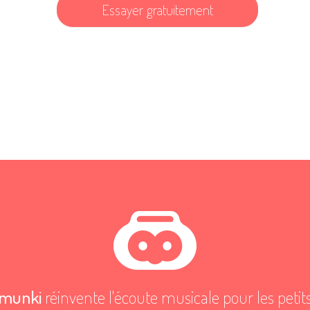
Essayer gratuitement
munki
réinvente l'écoute musicale pour les petit