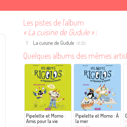
Les pistes de l'album
« La cuisine de Gudule »
:
La cuisine de Gudule
(6:25)
Quelques albums des mêmes artis
Pipelette et Momo :
Pipelette et Momo : À
Amis pour la vie
la mer
F
F
Fanny Joly
Fanny Joly