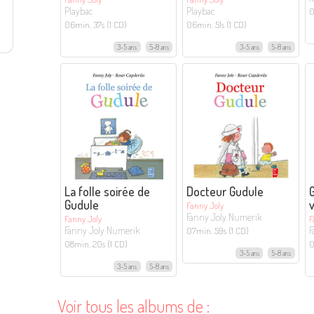
Playbac
Playbac
0
06min. 37s (1 CD)
06min. 51s (1 CD)
3-5 ans
5-8 ans
3-5 ans
5-8 ans
La folle soirée de
Docteur Gudule
G
Gudule
Fanny Joly
Fanny Joly Numerik
Fanny Joly
F
Fanny Joly Numerik
F
07min. 59s (1 CD)
08min. 20s (1 CD)
0
3-5 ans
5-8 ans
3-5 ans
5-8 ans
Voir tous les albums de :