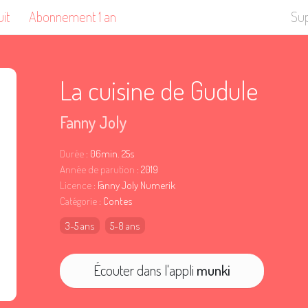
uit
Abonnement 1 an
Su
La cuisine de Gudule
Fanny Joly
Durée
: 06min. 25s
Année de parution
: 2019
Licence
: Fanny Joly Numerik
Catégorie
: Contes
3-5 ans
5-8 ans
Écouter dans l'appli
munki