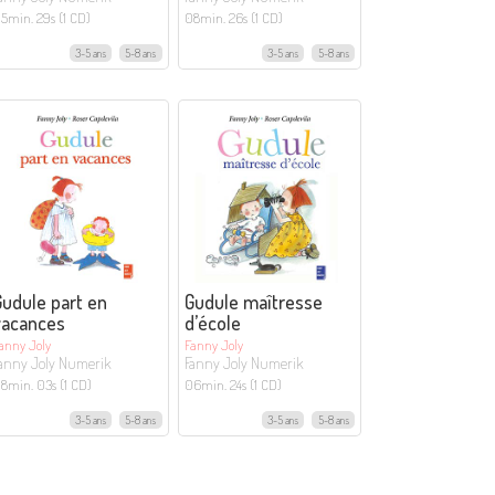
5min. 29s (1 CD)
08min. 26s (1 CD)
3-5 ans
5-8 ans
3-5 ans
5-8 ans
udule part en
Gudule maîtresse
vacances
d’école
anny Joly
Fanny Joly
anny Joly Numerik
Fanny Joly Numerik
8min. 03s (1 CD)
06min. 24s (1 CD)
3-5 ans
5-8 ans
3-5 ans
5-8 ans