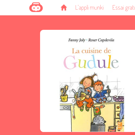
L'appli munki
Essai grat