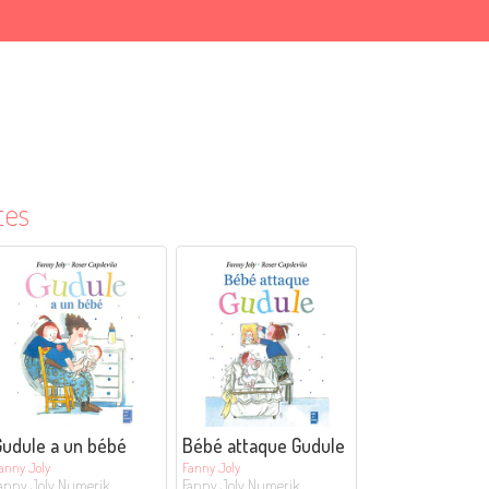
tes
Gudule a un bébé
Bébé attaque Gudule
anny Joly
Fanny Joly
anny Joly Numerik
Fanny Joly Numerik