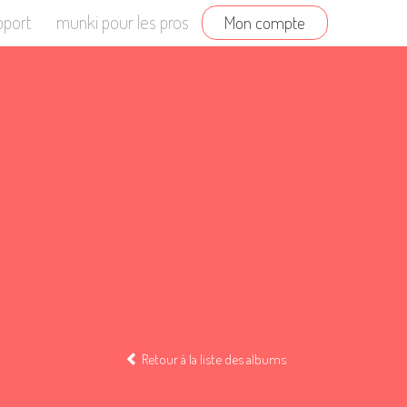
pport
munki pour les pros
Mon compte
Retour à la liste des albums