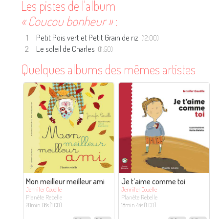
Les pistes de l'album
« Coucou bonheur »
:
Petit Pois vert et Petit Grain de riz
(12:00)
Le soleil de Charles
(11:50)
Quelques albums des mêmes artistes
Mon meilleur meilleur ami
Je t’aime comme toi
Jennifer Couëlle
Jennifer Couëlle
Planète Rebelle
Planète Rebelle
20min. 06s (1 CD)
18min. 44s (1 CD)