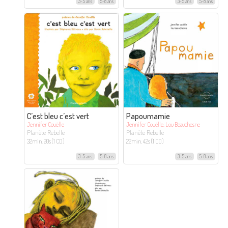
3-5 ans
5-8 ans
3-5 ans
5-8 ans
C’est bleu c’est vert
Papoumamie
Jennifer Couëlle
Jennifer Couëlle, Lou Beauchesne
Planète Rebelle
Planète Rebelle
32min. 20s (1 CD)
22min. 42s (1 CD)
3-5 ans
5-8 ans
3-5 ans
5-8 ans