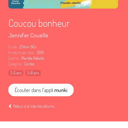
Coucou bonheur
Jennifer Couëlle
Durée
: 23min. 50s
Année de parution
: 2010
Licence
: Planète Rebelle
Catégorie
: Contes
3-5 ans
5-8 ans
Écouter dans l'appli
munki
Retour à la liste des albums