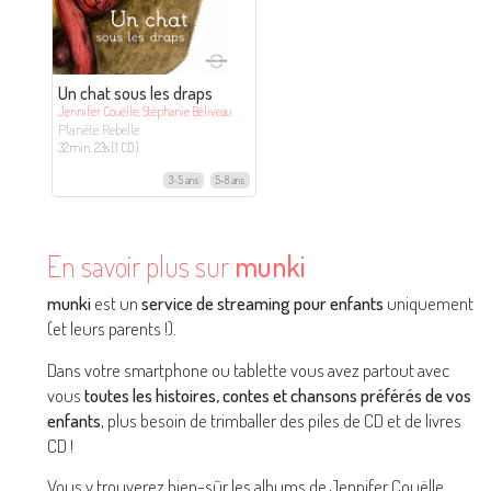
Un chat sous les draps
Jennifer Couëlle, Stéphanie Béliveau
Planète Rebelle
32min. 23s (1 CD)
3-5 ans
5-8 ans
En savoir plus sur
munki
munki
est un
service de streaming pour enfants
uniquement
(et leurs parents !).
Dans votre smartphone ou tablette vous avez partout avec
vous
toutes les histoires, contes et chansons préférés de vos
enfants
, plus besoin de trimballer des piles de CD et de livres
CD !
Vous y trouverez bien-sûr les albums de Jennifer Couëlle,