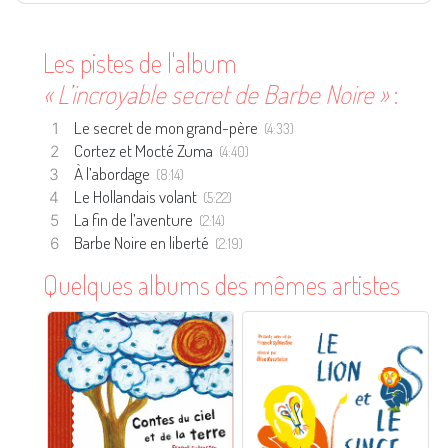
Les pistes de l'album
« L’incroyable secret de Barbe Noire »
:
Le secret de mon grand-père
(4:33)
Cortez et Mocté Zuma
(4:40)
À l’abordage
(8:14)
Le Hollandais volant
(5:22)
La fin de l’aventure
(2:14)
Barbe Noire en liberté
(2:19)
Quelques albums des mêmes artistes