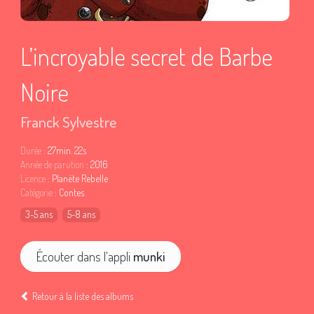
L’incroyable secret de Barbe
Noire
Franck Sylvestre
Durée
: 27min. 22s
Année de parution
: 2016
Licence
: Planète Rebelle
Catégorie
: Contes
3-5 ans
5-8 ans
Écouter dans l'appli
munki
Retour à la liste des albums