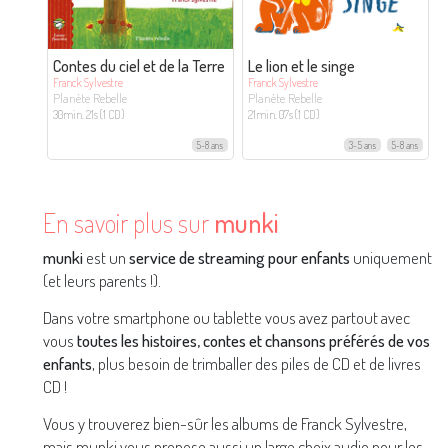
Contes du ciel et de la Terre
Le lion et le singe
Franck Sylvestre
Franck Sylvestre
Planète Rebelle
Planète Rebelle
30min. 21s (1 CD)
21min. 07s (1 CD)
5-8 ans
3-5 ans
5-8 ans
En savoir plus sur
munki
munki
est un
service de streaming pour enfants
uniquement
(et leurs parents !).
Dans votre smartphone ou tablette vous avez partout avec
vous
toutes les histoires, contes et chansons préférés de vos
enfants
, plus besoin de trimballer des piles de CD et de livres
CD !
Vous y trouverez bien-sûr les albums de Franck Sylvestre,
mais munki vous propose aussi un large choix audio pour les