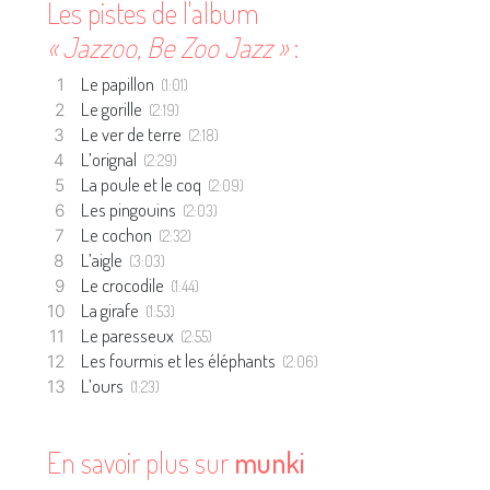
Les pistes de l'album
« Jazzoo, Be Zoo Jazz »
:
Le papillon
(1:01)
Le gorille
(2:19)
Le ver de terre
(2:18)
L’orignal
(2:29)
La poule et le coq
(2:09)
Les pingouins
(2:03)
Le cochon
(2:32)
L’aigle
(3:03)
Le crocodile
(1:44)
La girafe
(1:53)
Le paresseux
(2:55)
Les fourmis et les éléphants
(2:06)
L’ours
(1:23)
En savoir plus sur
munki