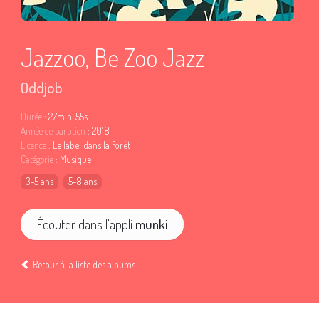
Jazzoo, Be Zoo Jazz
Oddjob
Durée
: 27min. 55s
Année de parution
: 2018
Licence
: Le label dans la forêt
Catégorie
: Musique
3-5 ans
5-8 ans
Écouter dans l'appli
munki
Retour à la liste des albums