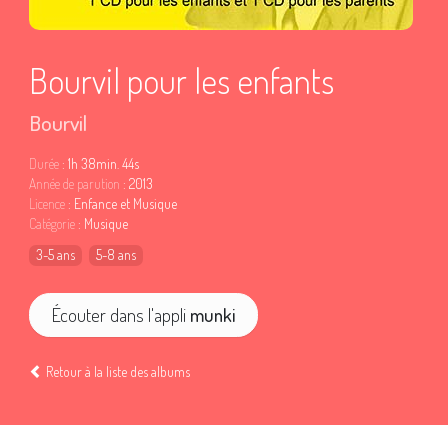
Bourvil pour les enfants
Bourvil
Durée
: 1h 38min. 44s
Année de parution
: 2013
Licence
: Enfance et Musique
Catégorie
: Musique
3-5 ans
5-8 ans
Écouter dans l'appli
munki
Retour à la liste des albums