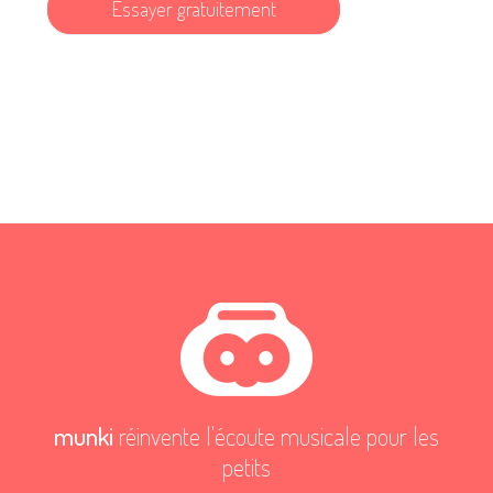
Essayer gratuitement
munki
réinvente l'écoute musicale pour les
petits