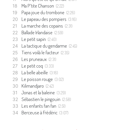
Ma P’tite Chanson
(2:22)
Papa joue du trombone
(2:26)
Le papeau des pompiers
(3:16)
La marche des copains
(2:31)
Ballade Irlandaise
(2:59)
Le petit sapin
(2:40)
La tactique du gendarme
(2:45)
Tiens voilà le facteur
(2:35)
Les pruneaux
(2:31)
Le petit coq
(3:33)
La belle abeille
(3:16)
Le poisson rouge
(3:02)
Kilimandjaro
(2:42)
Jonas et la baleine
(3:29)
Sébastien le pingouin
(2:58)
Les enfants fan fan
(2:51)
Berceuse à Frédéric
(3:07)