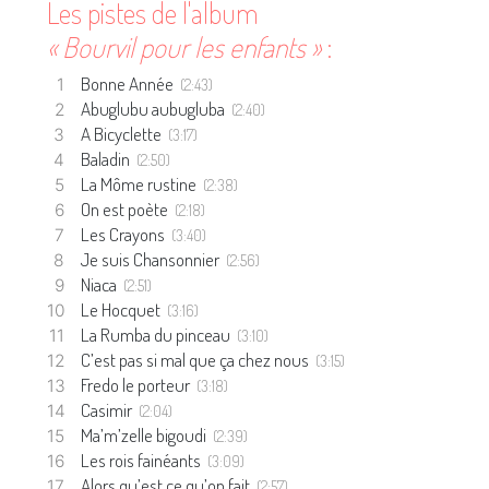
Les pistes de l'album
« Bourvil pour les enfants »
:
Bonne Année
(2:43)
Abuglubu aubugluba
(2:40)
A Bicyclette
(3:17)
Baladin
(2:50)
La Môme rustine
(2:38)
On est poète
(2:18)
Les Crayons
(3:40)
Je suis Chansonnier
(2:56)
Niaca
(2:51)
Le Hocquet
(3:16)
La Rumba du pinceau
(3:10)
C’est pas si mal que ça chez nous
(3:15)
Fredo le porteur
(3:18)
Casimir
(2:04)
Ma’m’zelle bigoudi
(2:39)
Les rois fainéants
(3:09)
Alors qu’est ce qu’on fait
(2:57)