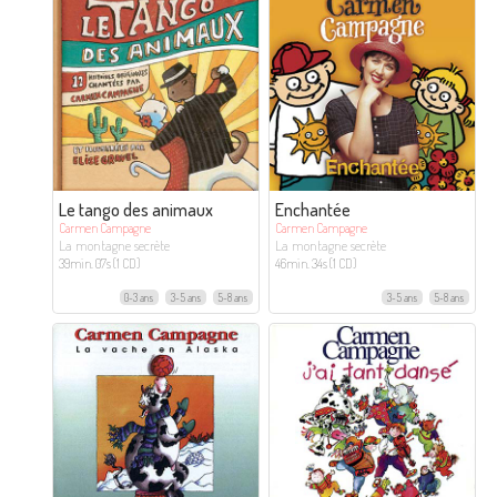
Le tango des animaux
Enchantée
Carmen Campagne
Carmen Campagne
La montagne secrète
La montagne secrète
39min. 07s (1 CD)
46min. 34s (1 CD)
0-3 ans
3-5 ans
5-8 ans
3-5 ans
5-8 ans