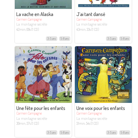
La vache en Alaska
J’ai tant dansé
Carmen Campagne
Carmen Campagne
La montagne secrète
La montagne secrète
42min. 09s (1 CD)
43min. 33s (1 CD)
3-5 ans
5-8 ans
3-5 ans
5-8 ans
Une fête pour les enfants
Une voix pour les enfants
Carmen Campagne
Carmen Campagne
La montagne secrète
La montagne secrète
39min. 57s (1 CD)
51min. 54s (1 CD)
3-5 ans
5-8 ans
3-5 ans
5-8 ans