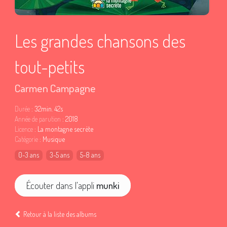
Les grandes chansons des
tout-petits
Carmen Campagne
Durée
: 32min. 42s
Année de parution
: 2018
Licence
: La montagne secrète
Catégorie
: Musique
0-3 ans
3-5 ans
5-8 ans
Écouter dans l'appli
munki
Retour à la liste des albums