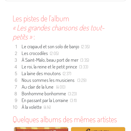
Les pistes de l'album
« Les grandes chansons des tout-
petits »
:
Le crapaud et son solo de banjo
(2:35)
Les crocodiles
(2:05)
À Saint-Malo, beau port de mer
(3:35)
Le roi, la reine et le petit prince
(3:33)
La laine des moutons
(2:37)
Nous sommes les musiciens
(3:29)
Au clair de la lune
(4:00)
Bonhomme bonhomme
(3:23)
En passant par la Lorraine
(3:11)
À la volette
(4:14)
Quelques albums des mêmes artistes