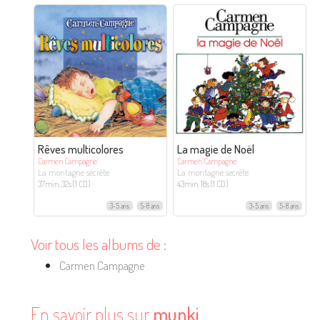
Rêves multicolores
La magie de Noël
Carmen Campagne
Carmen Campagne
La montagne secrète
La montagne secrète
37min. 32s (1 CD)
43min. 18s (1 CD)
3-5 ans
5-8 ans
3-5 ans
5-8 ans
Voir tous les albums de :
Carmen Campagne
En savoir plus sur
munki