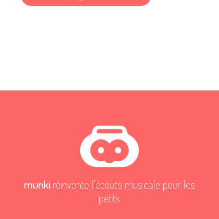
munki
réinvente l'écoute musicale pour les
petits