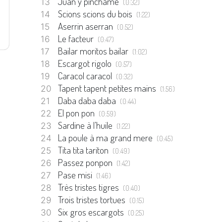
Juan y pinchame
(0:32)
Scions scions du bois
(1:22)
Aserrin aserran
(0:52)
Le facteur
(0:47)
Bailar moritos bailar
(1:02)
Escargot rigolo
(0:57)
Caracol caracol
(0:32)
Tapent tapent petites mains
(1:56)
Daba daba daba
(0:44)
El pon pon
(0:59)
Sardine à l’huile
(1:22)
La poule à ma grand mere
(0:45)
Tita tita tariton
(0:49)
Passez ponpon
(1:42)
Pase misi
(1:46)
Très tristes tigres
(0:40)
Trois tristes tortues
(0:15)
Six gros escargots
(0:25)