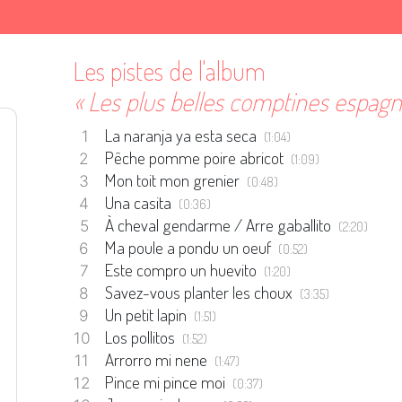
Les pistes de l'album
« Les plus belles comptines espagn
La naranja ya esta seca
(1:04)
Pêche pomme poire abricot
(1:09)
Mon toit mon grenier
(0:48)
Una casita
(0:36)
À cheval gendarme / Arre gaballito
(2:20)
Ma poule a pondu un oeuf
(0:52)
Este compro un huevito
(1:20)
Savez-vous planter les choux
(3:35)
Un petit lapin
(1:51)
Los pollitos
(1:52)
Arrorro mi nene
(1:47)
Pince mi pince moi
(0:37)