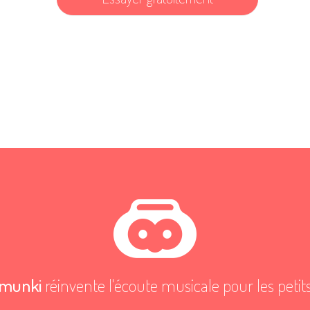
munki
réinvente l'écoute musicale pour les petit