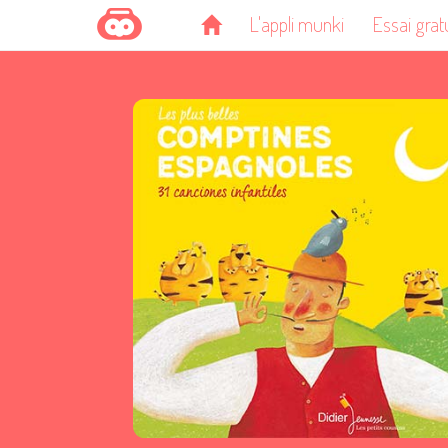
L'appli munki
Essai grat