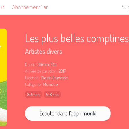
uit
Abonnement 1 an
Su
Les plus belles comptine
Artistes divers
Durée
: 36min. 34s
Année de parution
: 2017
Licence
: Didier Jeunesse
Catégorie
: Musique
3-5 ans
5-8 ans
Écouter dans l'appli
munki