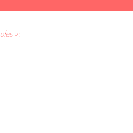
oles »
: