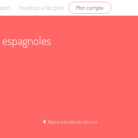
pport
munki pour les pros
Mon compte
s espagnoles
Retour à la liste des albums