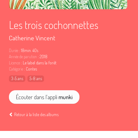
Les trois cochonnettes
Catherine Vincent
Durée
: 18min. 40s
Année de parution
: 2018
Licence
: Le label dans la forêt
Catégorie
: Contes
3-5 ans
5-8 ans
Écouter dans l'appli
munki
Retour à la liste des albums