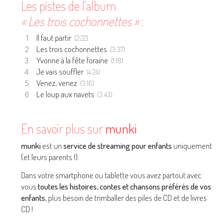
Les pistes de l'album
« Les trois cochonnettes »
:
Il faut partir
(2:22)
Les trois cochonnettes
(3:37)
Yvonne à la fête foraine
(1:18)
Je vais souffler
(4:24)
Venez, venez
(3:16)
Le loup aux navets
(3:43)
En savoir plus sur
munki
munki
est un
service de streaming pour enfants
uniquement
(et leurs parents !).
Dans votre smartphone ou tablette vous avez partout avec
vous
toutes les histoires, contes et chansons préférés de vos
enfants
, plus besoin de trimballer des piles de CD et de livres
CD !