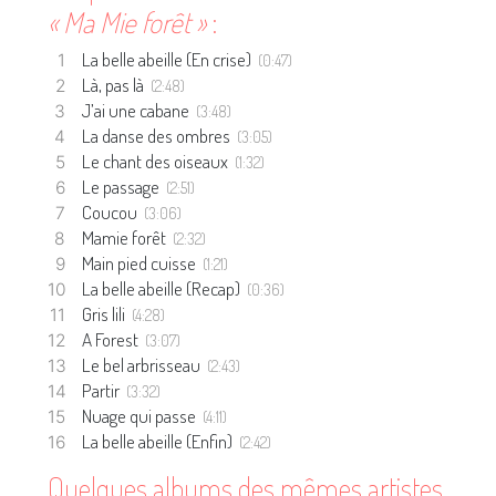
« Ma Mie forêt »
:
La belle abeille (En crise)
(0:47)
Là, pas là
(2:48)
J’ai une cabane
(3:48)
La danse des ombres
(3:05)
Le chant des oiseaux
(1:32)
Le passage
(2:51)
Coucou
(3:06)
Mamie forêt
(2:32)
Main pied cuisse
(1:21)
La belle abeille (Recap)
(0:36)
Gris lili
(4:28)
A Forest
(3:07)
Le bel arbrisseau
(2:43)
Partir
(3:32)
Nuage qui passe
(4:11)
La belle abeille (Enfin)
(2:42)
Quelques albums des mêmes artistes