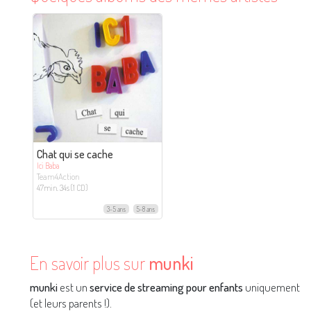
Chat qui se cache
Ici Baba
Team4Action
47min. 34s (1 CD)
3-5 ans
5-8 ans
En savoir plus sur
munki
munki
est un
service de streaming pour enfants
uniquement
(et leurs parents !).