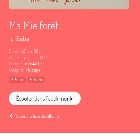
Ma Mie forêt
Ici Baba
Durée
: 43min. 09s
Année de parution
: 2014
Licence
: Team4Action
Catégorie
: Musique
3-5 ans
5-8 ans
Écouter dans l'appli
munki
Retour à la liste des albums