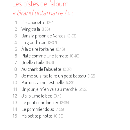
Les pistes de l'album
« Grand tintamarre ! »
:
L’escaouette
(2:21)
Wing tra la
(1:56)
Dans la prison de Nantes
(3:53)
La grand’truie
(2:32)
À la claire fontaine
(2:46)
Plate comme une tomate
(0:40)
Quelle étoile
(1:46)
Au chant de l’alouette
(2:37)
Je me suis fait faire un petit bateau
(1:52)
Partons la mer est belle
(4:23)
Un jour je m’en vais au marché
(2:32)
J’ai plumé le bec
(3:41)
Le petit coordonnier
(2:05)
Le pommier doux
(4:25)
Ma petite pinotte
(0:33)