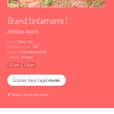
Grand tintamarre !
Artistes divers
Durée
: 38min. 02s
Année de parution
: 2017
Licence
: La montagne secrète
Catégorie
: Musique
3-5 ans
5-8 ans
Écouter dans l'appli
munki
Retour à la liste des albums