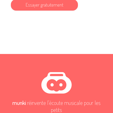
Essayer gratuitement
munki
réinvente l'écoute musicale pour les
petits