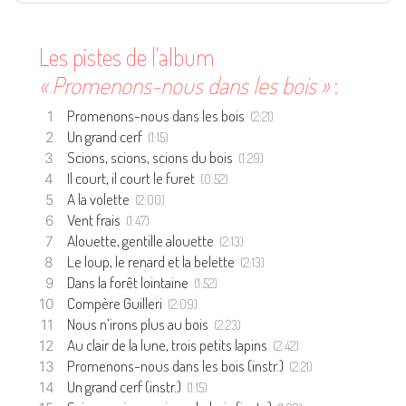
Les pistes de l'album
« Promenons-nous dans les bois »
:
Promenons-nous dans les bois
(2:21)
Un grand cerf
(1:15)
Scions, scions, scions du bois
(1:29)
Il court, il court le furet
(0:52)
A la volette
(2:00)
Vent frais
(1:47)
Alouette, gentille alouette
(2:13)
Le loup, le renard et la belette
(2:13)
Dans la forêt lointaine
(1:52)
Compère Guilleri
(2:09)
Nous n’irons plus au bois
(2:23)
Au clair de la lune, trois petits lapins
(2:42)
Promenons-nous dans les bois (instr.)
(2:21)
Un grand cerf (instr.)
(1:15)