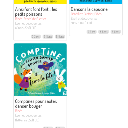
Ainsi font font font… les
Dansons la capucine
petits poissons
Bénédicte Guettier, Bibéo
Éveil et découvertes
Bibéo, Bénédicte Guettier
Éveil et découvertes
50min. 07s (1 CD)
40min. 52s (1 CD)
0-3 ans
3-5 ans
5-8 ans
0-3 ans
3-5 ans
5-8 ans
Comptines pour sauter,
danser, bouger
Bibéo
Éveil et découvertes
1h 07min. 35s (1 CD)