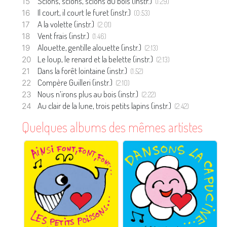
Scions, scions, scions du bois (instr.)
(1:29)
Il court, il court le furet (instr.)
(0:53)
A la volette (instr.)
(2:01)
Vent frais (instr.)
(1:46)
Alouette, gentille alouette (instr.)
(2:13)
Le loup, le renard et la belette (instr.)
(2:13)
Dans la forêt lointaine (instr.)
(1:52)
Compère Guilleri (instr.)
(2:10)
Nous n’irons plus au bois (instr.)
(2:22)
Au clair de la lune, trois petits lapins (instr.)
(2:42)
Quelques albums des mêmes artistes