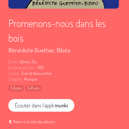
Promenons-nous dans les
bois
Bénédicte Guettier
,
Bibéo
Durée
: 46min. 33s
Année de parution
: 2012
Licence
: Éveil et découvertes
Catégorie
: Musique
3-5 ans
5-8 ans
Écouter dans l'appli
munki
Retour à la liste des albums