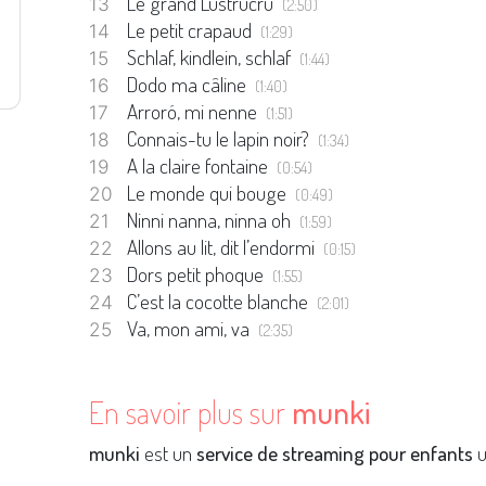
Le grand Lustrucru
(2:50)
Le petit crapaud
(1:29)
Schlaf, kindlein, schlaf
(1:44)
Dodo ma câline
(1:40)
Arroró, mi nenne
(1:51)
Connais-tu le lapin noir?
(1:34)
A la claire fontaine
(0:54)
Le monde qui bouge
(0:49)
Ninni nanna, ninna oh
(1:59)
Allons au lit, dit l’endormi
(0:15)
Dors petit phoque
(1:55)
C’est la cocotte blanche
(2:01)
Va, mon ami, va
(2:35)
En savoir plus sur
munki
munki
est un
service de streaming pour enfants
u