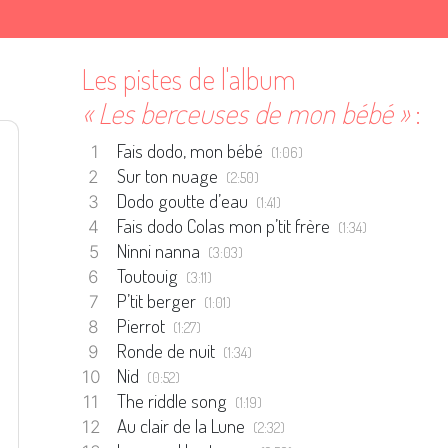
Les pistes de l'album
« Les berceuses de mon bébé »
:
Fais dodo, mon bébé
(1:06)
Sur ton nuage
(2:50)
Dodo goutte d’eau
(1:41)
Fais dodo Colas mon p’tit frère
(1:34)
Ninni nanna
(3:03)
Toutouig
(3:11)
P’tit berger
(1:01)
Pierrot
(1:27)
Ronde de nuit
(1:34)
Nid
(0:52)
The riddle song
(1:19)
Au clair de la Lune
(2:32)