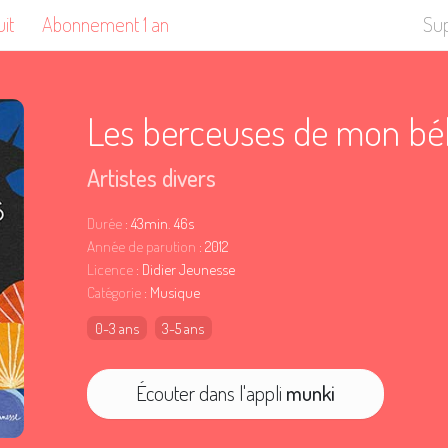
uit
Abonnement 1 an
Su
Les berceuses de mon b
Artistes divers
Durée
: 43min. 46s
Année de parution
: 2012
Licence
: Didier Jeunesse
Catégorie
: Musique
0-3 ans
3-5 ans
Écouter dans l'appli
munki