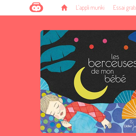
L'appli munki
Essai grat