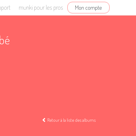
pport
munki pour les pros
Mon compte
ébé
Retour à la liste des albums