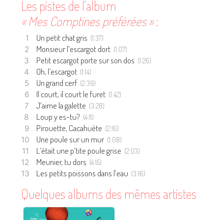
Les pistes de l'album
« Mes Comptines préférées »
:
Un petit chat gris
(1:37)
Monsieur l’escargot dort
(1:07)
Petit escargot porte sur son dos
(1:26)
Oh, l’escargot
(1:14)
Un grand cerf
(2:39)
Il court, il court le furet
(1:42)
J’aime la galette
(3:28)
Loup y es-tu?
(4:11)
Pirouette, Cacahuète
(2:16)
Une poule sur un mur
(1:08)
L’était une p’tite poule grise
(2:03)
Meunier, tu dors
(4:15)
Les petits poissons dans l’eau
(3:16)
Quelques albums des mêmes artistes