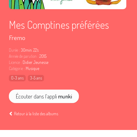
Mes Comptines préférées
Fremo
Durée
: 30min. 22s
Année de parution
: 2015
Licence
: Didier Jeunesse
Catégorie
: Musique
0-3 ans
3-5 ans
Écouter dans l'appli
munki
Retour à la liste des albums