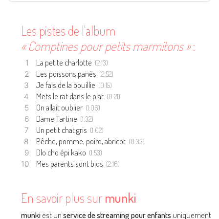
Les pistes de l'album
« Comptines pour petits marmitons »
:
La petite charlotte
(2:13)
Les poissons panés
(2:52)
Je fais de la bouillie
(0:15)
Mets le rat dans le plat
(0:21)
On allait oublier
(1:06)
Dame Tartine
(1:32)
Un petit chat gris
(1:02)
Pêche, pomme, poire, abricot
(0:33)
Dlo cho épi kako
(1:53)
Mes parents sont bios
(2:16)
En savoir plus sur
munki
munki
est un
service de streaming pour enfants
uniquement