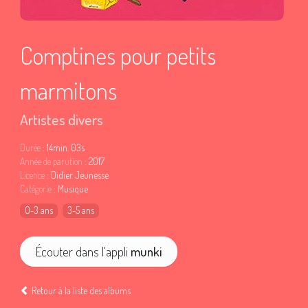
Comptines pour petits
marmitons
Artistes divers
Durée
: 14min. 03s
Année de parution
: 2017
Licence
: Didier Jeunesse
Catégorie
: Musique
0-3 ans
3-5 ans
Écouter dans l'appli
munki
Retour à la liste des albums