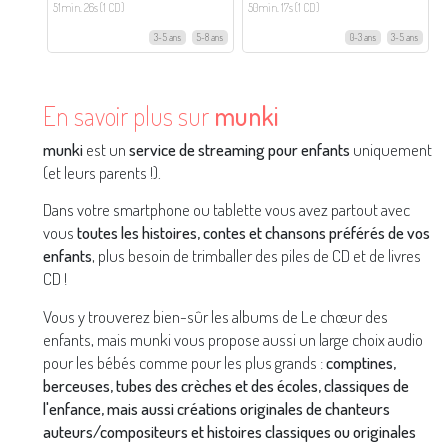
51min. 26s (1 CD)
50min. 17s (1 CD)
3-5 ans
5-8 ans
0-3 ans
3-5 ans
En savoir plus sur
munki
munki
est un
service de streaming pour enfants
uniquement
(et leurs parents !).
Dans votre smartphone ou tablette vous avez partout avec
vous
toutes les histoires, contes et chansons préférés de vos
enfants
, plus besoin de trimballer des piles de CD et de livres
CD !
Vous y trouverez bien-sûr les albums de Le chœur des
enfants, mais munki vous propose aussi un large choix audio
pour les bébés comme pour les plus grands :
comptines,
berceuses, tubes des crèches et des écoles, classiques de
l'enfance, mais aussi créations originales de chanteurs
auteurs/compositeurs et histoires classiques ou originales