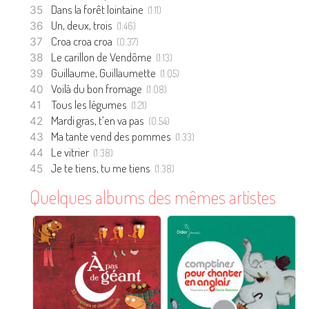
Dans la forêt lointaine
(1:11)
Un, deux, trois
(1:46)
Croa croa croa
(0:37)
Le carillon de Vendôme
(1:13)
Guillaume, Guillaumette
(1:05)
Voilà du bon fromage
(1:08)
Tous les légumes
(1:21)
Mardi gras, t’en va pas
(0:54)
Ma tante vend des pommes
(1:33)
Le vitrier
(1:38)
Je te tiens, tu me tiens
(1:38)
Quelques albums des mêmes artistes