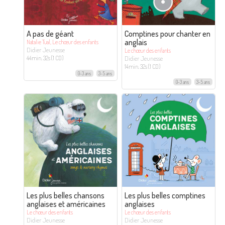
A pas de géant
Comptines pour chanter en
anglais
Natalie Tual, Le chœur des enfants
Didier Jeunesse
Le chœur des enfants
Didier Jeunesse
44min. 32s (1 CD)
14min. 32s (1 CD)
0-3 ans
3-5 ans
0-3 ans
3-5 ans
Les plus belles chansons
Les plus belles comptines
anglaises et américaines
anglaises
Le chœur des enfants
Le chœur des enfants
Didier Jeunesse
Didier Jeunesse