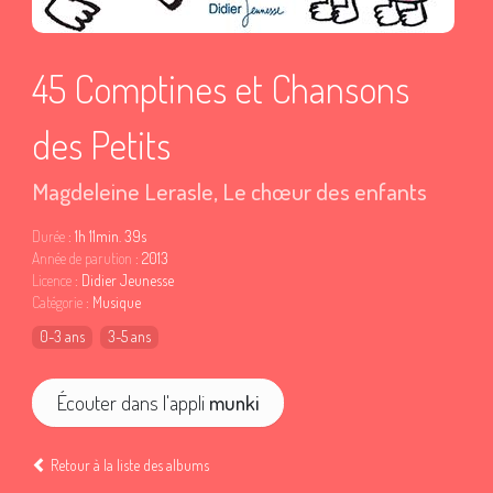
45 Comptines et Chansons
des Petits
Magdeleine Lerasle
,
Le chœur des enfants
Durée
: 1h 11min. 39s
Année de parution
: 2013
Licence
: Didier Jeunesse
Catégorie
: Musique
0-3 ans
3-5 ans
Écouter dans l'appli
munki
Retour à la liste des albums