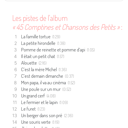
Les pistes de l'album
« 45 Comptines et Chansons des Petits »
:
La famille tortue
(1:29)
La petite hirondelle
(1:38)
Pomme de reinette et pomme d’api
(1:05)
Il était un petit chat
(1:57)
Alouette
(2:16)
C’est la mère Michel
(1:36)
C’est demain dimanche
(0:37)
Mon papa, il va au cinéma
(1:52)
Une poule sur un mur
(0:52)
Un grand cerf
(4:08)
Le fermier et le lapin
(1:09)
Le furet
(1:23)
Un berger dans son pré
(2:36)
Une souris verte
(1:19)