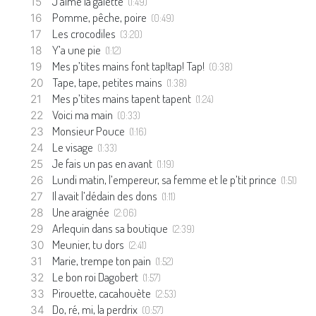
J’aime la galette
(1:49)
Pomme, pêche, poire
(0:49)
Les crocodiles
(3:20)
Y’a une pie
(1:12)
Mes p’tites mains font tap!tap! Tap!
(0:38)
Tape, tape, petites mains
(1:38)
Mes p’tites mains tapent tapent
(1:24)
Voici ma main
(0:33)
Monsieur Pouce
(1:16)
Le visage
(1:33)
Je fais un pas en avant
(1:19)
Lundi matin, l’empereur, sa femme et le p’tit prince
(1:51)
Il avait l’dédain des dons
(1:11)
Une araignée
(2:06)
Arlequin dans sa boutique
(2:39)
Meunier, tu dors
(2:41)
Marie, trempe ton pain
(1:52)
Le bon roi Dagobert
(1:57)
Pirouette, cacahouète
(2:53)
Do, ré, mi, la perdrix
(0:57)