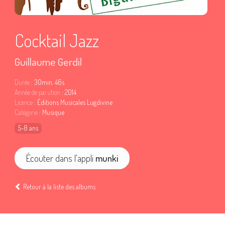
Cocktail Jazz
Guillaume Gerdil
Durée
: 30min. 46s
Année de parution
: 2014
Licence
: Éditions Musicales Lugdivine
Catégorie
: Musique
5-8 ans
Écouter dans l'appli
munki
Retour à la liste des albums