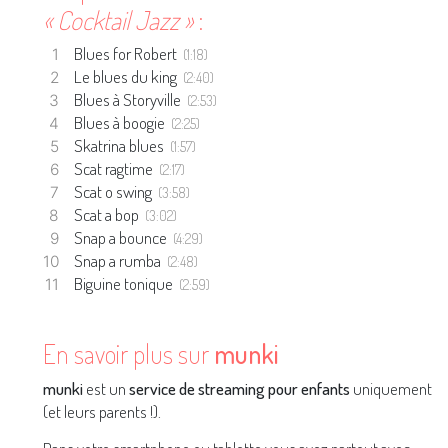
« Cocktail Jazz »
:
Blues for Robert
(1:18)
Le blues du king
(2:40)
Blues à Storyville
(2:53)
Blues à boogie
(2:25)
Skatrina blues
(1:57)
Scat ragtime
(2:17)
Scat o swing
(3:58)
Scat a bop
(3:02)
Snap a bounce
(4:29)
Snap a rumba
(2:48)
Biguine tonique
(2:59)
En savoir plus sur
munki
munki
est un
service de streaming pour enfants
uniquement
(et leurs parents !).