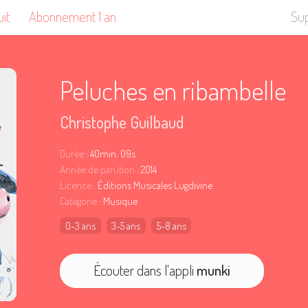
uit
Abonnement 1 an
Su
Peluches en ribambelle
Christophe Guilbaud
Durée
: 40min. 09s
Année de parution
: 2014
Licence
: Éditions Musicales Lugdivine
Catégorie
: Musique
0-3 ans
3-5 ans
5-8 ans
Écouter dans l'appli
munki