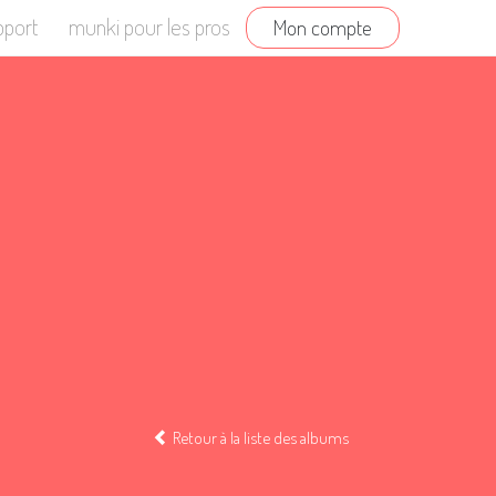
pport
munki pour les pros
Mon compte
Retour à la liste des albums