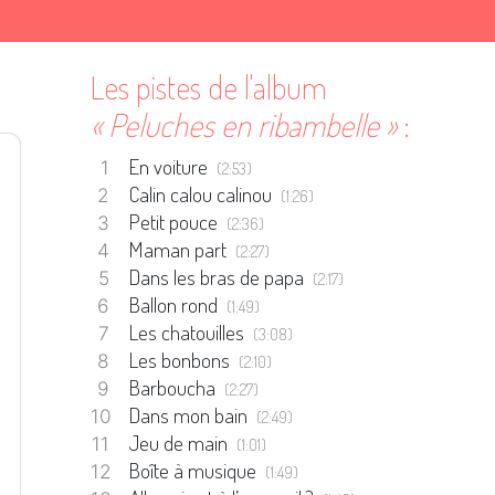
Les pistes de l'album
« Peluches en ribambelle »
:
En voiture
(2:53)
Calin calou calinou
(1:26)
Petit pouce
(2:36)
Maman part
(2:27)
Dans les bras de papa
(2:17)
Ballon rond
(1:49)
Les chatouilles
(3:08)
Les bonbons
(2:10)
Barboucha
(2:27)
Dans mon bain
(2:49)
Jeu de main
(1:01)
Boîte à musique
(1:49)