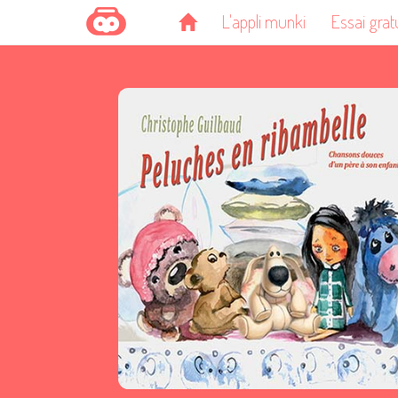
L'appli munki
Essai grat