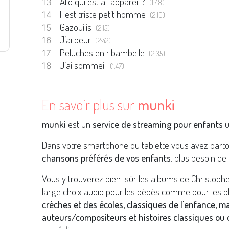
Allo qui est à l’appareil ?
(1:48)
Il est triste petit homme
(2:10)
Gazouilis
(2:15)
J’ai peur
(2:42)
Peluches en ribambelle
(2:35)
J’ai sommeil
(1:47)
En savoir plus sur
munki
munki
est un
service de streaming pour enfants
u
Dans votre smartphone ou tablette vous avez part
chansons préférés de vos enfants
, plus besoin de 
Vous y trouverez bien-sûr les albums de Christoph
large choix audio pour les bébés comme pour les p
crèches et des écoles, classiques de l'enfance, m
auteurs/compositeurs et histoires classiques ou o