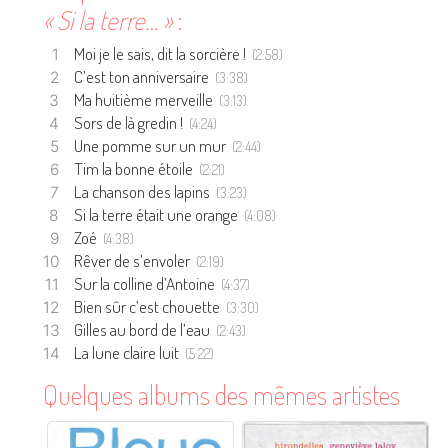
« Si la terre… »
:
Moi je le sais, dit la sorcière !
(2:58)
C’est ton anniversaire
(3:38)
Ma huitième merveille
(3:13)
Sors de là gredin !
(4:24)
Une pomme sur un mur
(2:44)
Tim la bonne étoile
(2:21)
La chanson des lapins
(3:23)
Si la terre était une orange
(4:08)
Zoé
(4:38)
Rêver de s’envoler
(2:19)
Sur la colline d’Antoine
(4:37)
Bien sûr c’est chouette
(3:30)
Gilles au bord de l’eau
(2:43)
La lune claire luit
(5:22)
Quelques albums des mêmes artistes