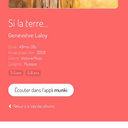
Si la terre…
Geneviève Laloy
Durée
: 49min. 58s
Année de parution
: 2008
Licence
: Victorie Music
Catégorie
: Musique
3-5 ans
5-8 ans
Écouter dans l'appli
munki
Retour à la liste des albums