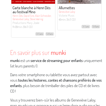
Carte blanche à Henri Dès
Allumettes
au festival Mino
Geneviève Laloy
Victorie Music
Henri Dès, David Sire, Alain Schneider,
Geneviève Laloy, Steve Waring
46min. 51s (1 CD)
Productions Mary Josée
1h 09min. 59s (1 CD)
3-5 ans
5-8 ans
3-5 ans
5-8 ans
En savoir plus sur
munki
munki
est un
service de streaming pour enfants
uniquement
(et leurs parents !).
Dans votre smartphone ou tablette vous avez partout avec
vous
toutes les histoires, contes et chansons préférés de vos
enfants
, plus besoin de trimballer des piles de CD et de livres
CD !
Vous y trouverez bien-sûr les albums de Geneviève Laloy,
mais munki vous propose aussi un large choix audio pour les