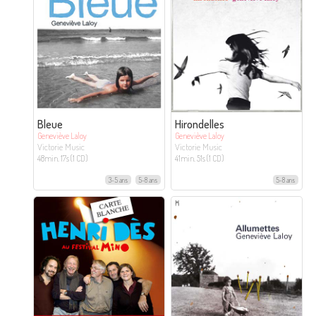
Bleue
Hirondelles
Geneviève Laloy
Geneviève Laloy
Victorie Music
Victorie Music
48min. 17s (1 CD)
41min. 51s (1 CD)
3-5 ans
5-8 ans
5-8 ans