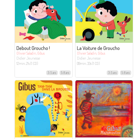
Debout Groucho !
La Voiture de Groucho
Olivier Saladin, Gibus
Olivier Saladin, Gibus
Didier Jeunesse
Didier Jeunesse
12min. 21s (1 CD)
09min. 33s (1 CD)
3-5 ans
5-8 ans
3-5 ans
5-8 ans