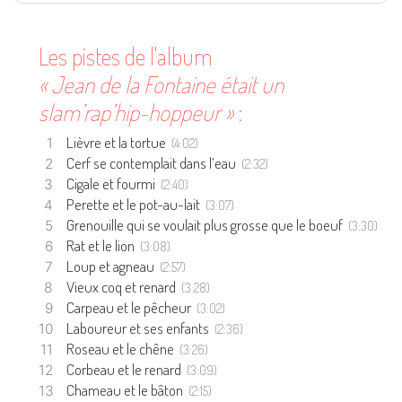
Les pistes de l'album
« Jean de la Fontaine était un
slam’rap’hip-hoppeur »
:
Lièvre et la tortue
(4:02)
Cerf se contemplait dans l’eau
(2:32)
Cigale et fourmi
(2:40)
Perette et le pot-au-lait
(3:07)
Grenouille qui se voulait plus grosse que le boeuf
(3:30)
Rat et le lion
(3:08)
Loup et agneau
(2:57)
Vieux coq et renard
(3:28)
Carpeau et le pêcheur
(3:02)
Laboureur et ses enfants
(2:36)
Roseau et le chêne
(3:26)
Corbeau et le renard
(3:09)
Chameau et le bâton
(2:15)