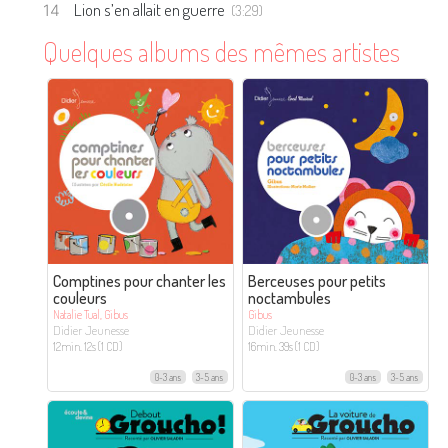
Lion s’en allait en guerre
(3:29)
Quelques albums des mêmes artistes
Comptines pour chanter les
Berceuses pour petits
couleurs
noctambules
Natalie Tual, Gibus
Gibus
Didier Jeunesse
Didier Jeunesse
12min. 12s (1 CD)
16min. 39s (1 CD)
0-3 ans
3-5 ans
0-3 ans
3-5 ans