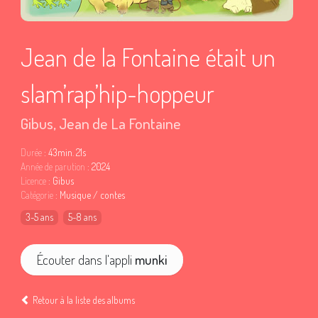
Jean de la Fontaine était un
slam’rap’hip-hoppeur
Gibus
,
Jean de La Fontaine
Durée
: 43min. 21s
Année de parution
: 2024
Licence
: Gibus
Catégorie
: Musique / contes
3-5 ans
5-8 ans
Écouter dans l'appli
munki
Retour à la liste des albums