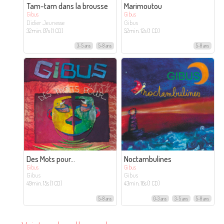
Tam-tam dans la brousse
Marimoutou
Gibus
Gibus
Didier Jeunesse
Gibus
32min. 07s (1 CD)
52min. 12s (1 CD)
3-5 ans
5-8 ans
5-8 ans
Des Mots pour…
Noctambulines
Gibus
Gibus
Gibus
Gibus
49min. 15s (1 CD)
43min. 16s (1 CD)
5-8 ans
0-3 ans
3-5 ans
5-8 ans