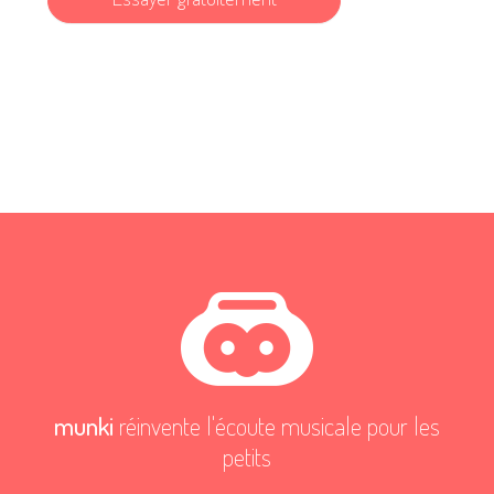
munki
réinvente l'écoute musicale pour les
petits