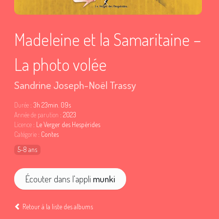
Madeleine et la Samaritaine –
La photo volée
Sandrine Joseph-Noël Trassy
Durée
: 3h 23min. 09s
Année de parution
: 2023
Licence
: Le Verger des Hespérides
Catégorie
: Contes
5-8 ans
Écouter dans l'appli
munki
Retour à la liste des albums