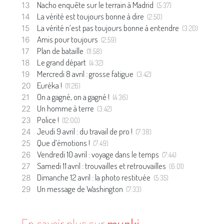
Nacho enquête sur le terrain à Madrid
(5:37)
La vérité est toujours bonne à dire
(2:50)
La vérité n’est pas toujours bonne à entendre
(3:20)
Amis pour toujours
(2:59)
Plan de bataille
(11:58)
Le grand départ
(4:32)
Mercredi 8 avril : grosse fatigue
(3:42)
Euréka !
(11:26)
On a gagné, on a gagné !
(4:36)
Un homme à terre
(3:42)
Police !
(12:00)
Jeudi 9 avril : du travail de pro !
(7:38)
Que d’émotions !
(7:49)
Vendredi 10 avril : voyage dans le temps
(7:44)
Samedi 11 avril : trouvailles et retrouvailles
(6:01)
Dimanche 12 avril : la photo restituée
(5:35)
Un message de Washington
(7:33)
En savoir plus sur
munki