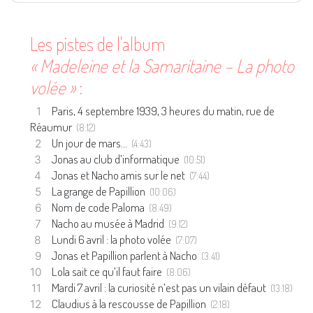
Les pistes de l'album
« Madeleine et la Samaritaine – La photo
volée »
:
Paris, 4 septembre 1939, 3 heures du matin, rue de
Réaumur
(8:12)
Un jour de mars…
(4:43)
Jonas au club d’informatique
(10:51)
Jonas et Nacho amis sur le net
(7:44)
La grange de Papillion
(10:06)
Nom de code Paloma
(8:49)
Nacho au musée à Madrid
(9:12)
Lundi 6 avril : la photo volée
(7:07)
Jonas et Papillion parlent à Nacho
(3:41)
Lola sait ce qu’il faut faire
(8:06)
Mardi 7 avril : la curiosité n’est pas un vilain défaut
(13:18)
Claudius à la rescousse de Papillion
(2:18)