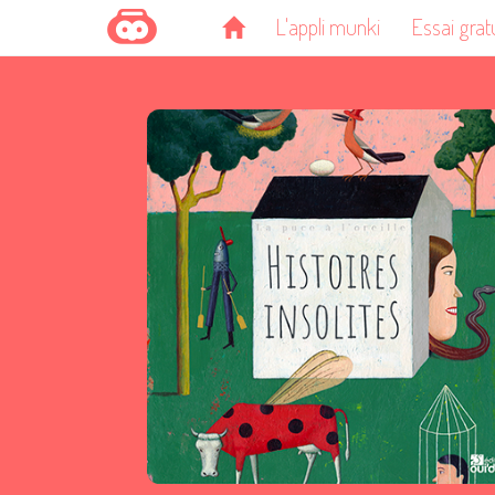
L'appli munki
Essai grat