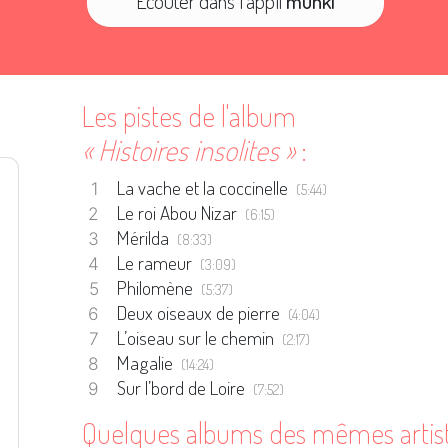
Écouter dans l'appli
munki
Les pistes de l'album
« Histoires insolites »
:
La vache et la coccinelle
(5:44)
Le roi Abou Nizar
(6:15)
Mérilda
(8:33)
Le rameur
(3:09)
Philomène
(5:37)
Deux oiseaux de pierre
(4:04)
L’oiseau sur le chemin
(2:17)
Magalie
(14:24)
Sur l’bord de Loire
(7:52)
Quelques albums des mêmes artis