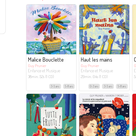
Malice Bouclette
Haut les mains
O
Guy Prunier
Guy Prunier
G
Enfance et Musique
Enfance et Musique
E
38min. 52s (1 CD)
29min. 04s (1 CD)
5
3-5 ans
5-8 ans
0-3 ans
3-5 ans
5-8 ans