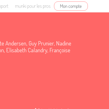
pport
munki pour les pros
Mon compte
te Andersen
,
Guy Prunier
,
Nadine
on
,
Elisabeth Calandry
,
Françoise