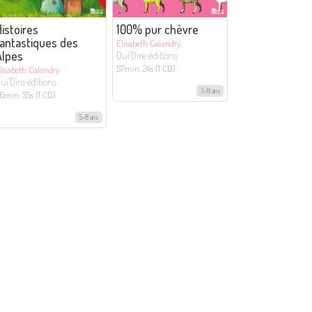
istoires
100% pur chèvre
antastiques des
Elisabeth Calandry
Alpes
Oui’Dire éditions
57min. 24s (1 CD)
lisabeth Calandry
ui’Dire éditions
5-8 ans
6min. 35s (1 CD)
5-8 ans