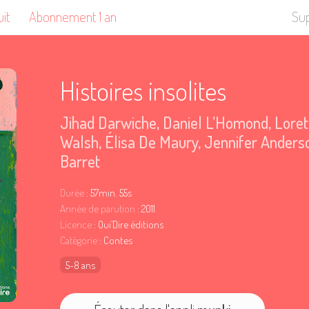
uit
Abonnement 1 an
Su
Histoires insolites
Jihad Darwiche
,
Daniel L’Homond
,
Loret
Walsh
,
Élisa De Maury
,
Jennifer Anders
Barret
Durée
: 57min. 55s
Année de parution
: 2011
Licence
: Oui’Dire éditions
Catégorie
: Contes
5-8 ans