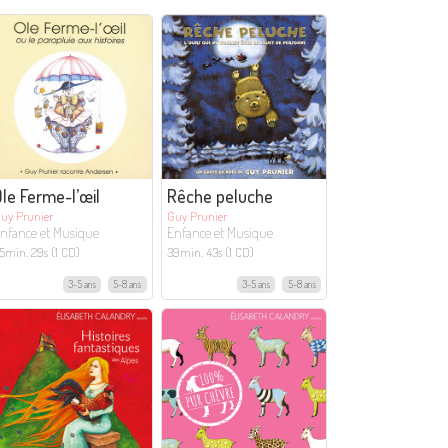
le Ferme-l’œil
Rêche peluche
uy Prunier
Guy Prunier
nfance et Musique
Enfance et Musique
5min. 29s (1 CD)
39min. 43s (1 CD)
3-5 ans
5-8 ans
3-5 ans
5-8 ans