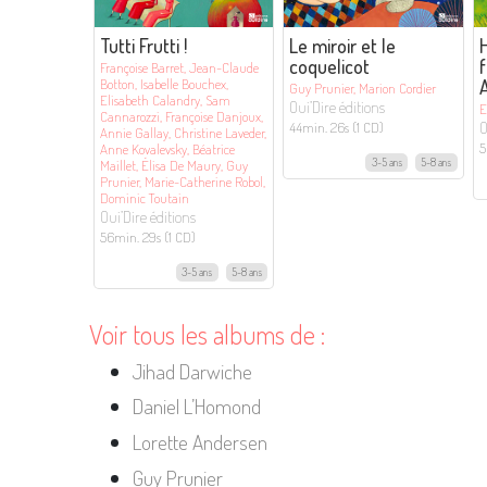
Tutti Frutti !
Le miroir et le
H
coquelicot
f
Françoise Barret, Jean-Claude
Botton, Isabelle Bouchex,
Guy Prunier, Marion Cordier
Elisabeth Calandry, Sam
Oui’Dire éditions
E
Cannarozzi, Françoise Danjoux,
O
44min. 26s (1 CD)
Annie Gallay, Christine Laveder,
5
Anne Kovalevsky, Béatrice
3-5 ans
5-8 ans
Maillet, Élisa De Maury, Guy
Prunier, Marie-Catherine Robol,
Dominic Toutain
Oui’Dire éditions
56min. 29s (1 CD)
3-5 ans
5-8 ans
Voir tous les albums de :
Jihad Darwiche
Daniel L’Homond
Lorette Andersen
Guy Prunier