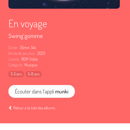
En voyage
Swing’gomme
Durée
: 35min. 54s
Année de parution
: 2023
Licence
: RDM Vidéo
Catégorie
: Musique
3-5 ans
5-8 ans
Écouter dans l'appli
munki
Retour à la liste des albums