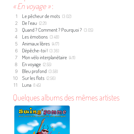
« En voyage »
:
Le pêcheur de mots
(3:02)
De l’eau
(2:21)
Quand ? Comment ? Pourquoi ?
(3:05)
Les émotions
(3:48)
Animaux libres
(4:17)
Dépêche-toi !
(3:36)
Mon vélo interplanétaire
(4:11)
En voyage
(2:55)
Bleu profond
(3:58)
Sur les flots
(2:56)
Luna
(1:45)
Quelques albums des mêmes artistes