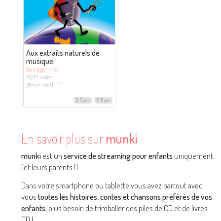
Aux extraits naturels de
musique
Swing’gomme
RDM Vidéo
38min. 44s (1 CD)
3-5 ans
5-8 ans
En savoir plus sur
munki
munki
est un
service de streaming pour enfants
uniquement
(et leurs parents !).
Dans votre smartphone ou tablette vous avez partout avec
vous
toutes les histoires, contes et chansons préférés de vos
enfants
, plus besoin de trimballer des piles de CD et de livres
CD !